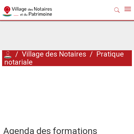
Nav
/
Village des Notaires
/
Pratique
notariale
Agenda des formations