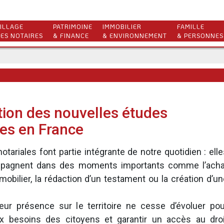
ILLAGE
PATRIMOINE
IMMOBILIER
FAMILLE
ES NOTAIRES
& FINANCE
& ENVIRONNEMENT
& PERSONNES
ation des nouvelles études
les en France
otariales font partie intégrante de notre quotidien : ell
pagnent dans des moments importants comme l’acha
mobilier, la rédaction d’un testament ou la création d’u
leur présence sur le territoire ne cesse d’évoluer pou
x besoins des citoyens et garantir un accès au droi