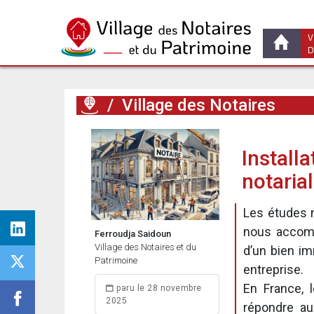
V
D
/
Village des Notaires
Install
notaria
Les études n
nous accom
Ferroudja Saidoun
Village des Notaires et du
d’un bien im
Patrimoine
entreprise.
En France, 
paru le 28 novembre
2025
répondre au