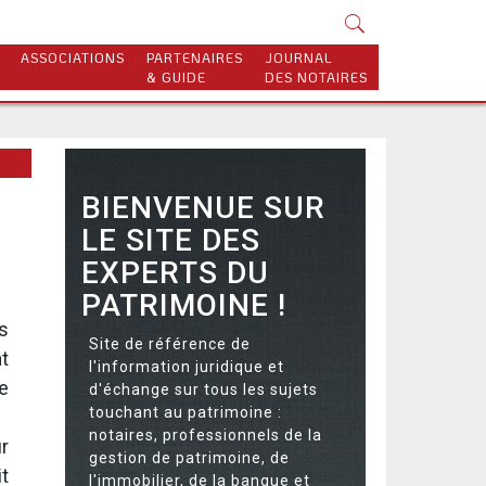
ASSOCIATIONS
PARTENAIRES
JOURNAL
& GUIDE
DES NOTAIRES
BIENVENUE SUR
LE SITE DES
EXPERTS DU
PATRIMOINE !
es
Site de référence de
t
l'information juridique et
ne
d'échange sur tous les sujets
touchant au patrimoine :
notaires, professionnels de la
r
gestion de patrimoine, de
t
l'immobilier, de la banque et