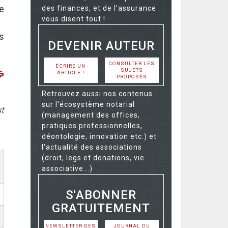
e
des finances, et de l'assurance
vous disent tout !
s
DEVENIR AUTEUR
CONSULTER LES
ÉCRIRE UN
SUJETS
ARTICLE !
PROPOSÉS
Retrouvez aussi nos contenus
sur l'écosystème notarial
ut
(management des offices,
pratiques professionnelles,
déontologie, innovation etc.) et
l'actualité des associations
(droit, legs et donations, vie
associative...)
S'ABONNER
GRATUITEMENT
NEWSLETTER DES
JOURNAL DU