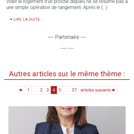
Vider le logement d’un proche disparu ne se résume pas à
une simple opération de rangement. Après le (…)
LIRE LA SUITE ...
---- Partenaire ----
---- ----
Autres articles sur le même thème :
1
...
2
3
4
5
...
37
articles suivants