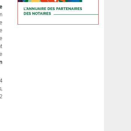
e
on
le
de
e
nt
ce
n
24
s,
22