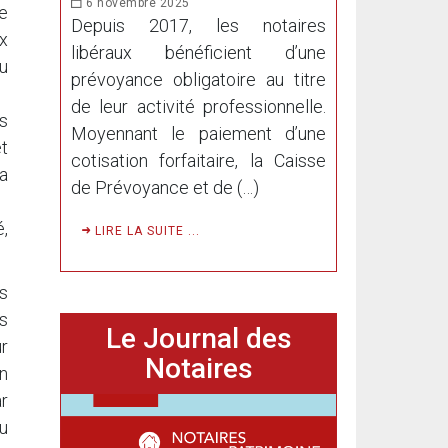
6 novembre 2025
re
Depuis 2017, les notaires
x
libéraux bénéficient d’une
u
prévoyance obligatoire au titre
de leur activité professionnelle.
s
Moyennant le paiement d’une
et
cotisation forfaitaire, la Caisse
la
de Prévoyance et de (…)
é,
LIRE LA SUITE ...
s
ns
Le Journal des
ur
Notaires
n
r
u