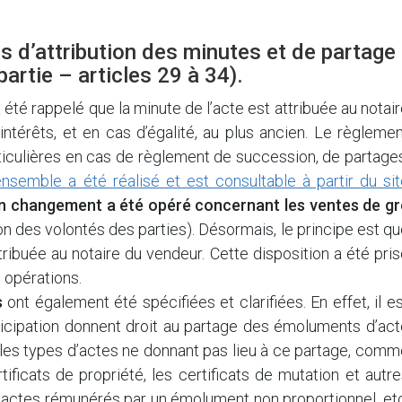
es d’attribution des minutes et de partage
rtie – articles 29 à 34).
l a été rappelé que la minute de l’acte est attribuée au notai
ntérêts, et en cas d’égalité, au plus ancien. Le règleme
rticulières en cas de règlement de succession, de partage
ensemble a été réalisé et est consultable à partir du si
n changement a été opéré concernant les ventes de gr
ion des volontés des parties). Désormais, le principe est q
tribuée au notaire du vendeur. Cette disposition a été pri
s opérations.
s
ont également été spécifiées et clarifiées. En effet, il e
ticipation donnent droit au partage des émoluments d’act
 les types d’actes ne donnant pas lieu à ce partage, com
ificats de propriété, les certificats de mutation et autr
 actes rémunérés par un émolument non proportionnel, etc