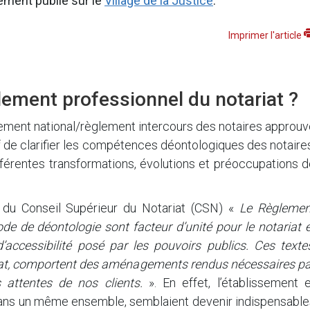
alement publié sur le
Village de la Justice
.
Imprimer l'article
lement professionnel du notariat ?
ement national/règlement intercours des notaires approuv
f de clarifier les compétences déontologiques des notaire
fférentes transformations, évolutions et préoccupations 
 du Conseil Supérieur du Notariat (CSN) «
Le Règlemen
de de déontologie sont facteur d’unité pour le notariat 
d’accessibilité posé par les pouvoirs publics. Ces texte
ariat, comportent des aménagements rendus nécessaires pa
s attentes de nos clients.
». En effet, l’établissement e
dans un même ensemble, semblaient devenir indispensable