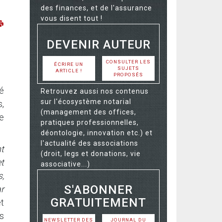
des finances, et de l'assurance
vous disent tout !
DEVENIR AUTEUR
CONSULTER LES
ÉCRIRE UN
SUJETS
ARTICLE !
PROPOSÉS
é
Retrouvez aussi nos contenus
sur l'écosystème notarial
s,
(management des offices,
de
pratiques professionnelles,
déontologie, innovation etc.) et
l'actualité des associations
t
(droit, legs et donations, vie
et
associative...)
s,
S'ABONNER
r
GRATUITEMENT
t
s
NEWSLETTER DES
JOURNAL DU