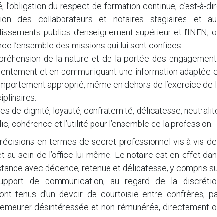
é, l’obligation du respect de formation continue, c’est-à-di
ion des collaborateurs et notaires stagiaires et au
issements publics d’enseignement supérieur et l’INFN, o
nce l’ensemble des missions qui lui sont confiées.
mpréhension de la nature et de la portée des engagement
consentement et en communiquant une information adaptée 
comportement approprié, même en dehors de l’exercice de 
plinaires.
es de dignité, loyauté, confraternité, délicatesse, neutralit
ublic, cohérence et l’utilité pour l’ensemble de la profession.
écisions en termes de secret professionnel vis-à-vis de
 et au sein de l’office lui-même. Le notaire est en effet da
nstance avec décence, retenue et délicatesse, y compris s
upport de communication, au regard de la discrétio
sont tenus d’un devoir de courtoisie entre confrères, pa
emeurer désintéressée et non rémunérée, directement o