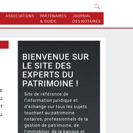
ASSOCIATIONS
PARTENAIRES
JOURNAL
& GUIDE
DES NOTAIRES
BIENVENUE SUR
LE SITE DES
EXPERTS DU
PATRIMOINE !
s
Site de référence de
u
l'information juridique et
st
d'échange sur tous les sujets
touchant au patrimoine :
u
notaires, professionnels de la
gestion de patrimoine, de
l'immobilier, de la banque et