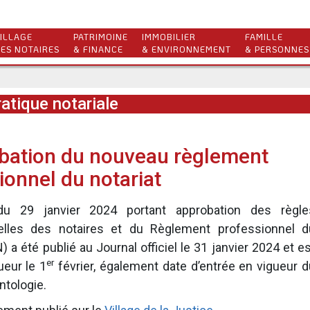
ILLAGE
PATRIMOINE
IMMOBILIER
FAMILLE
ES NOTAIRES
& FINANCE
& ENVIRONNEMENT
& PERSONNES
atique notariale
bation du nouveau règlement
ionnel du notariat
du 29 janvier 2024 portant approbation des règle
elles des notaires et du Règlement professionnel d
) a été publié au Journal officiel le 31 janvier 2024 et e
er
ueur le 1
février, également date d’entrée en vigueur d
tologie.