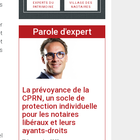
EXPERTS DU
VILLAGE DES
s
PATRIMOINE
NAOTAIRES
er
Parole d'expert
et
t
es
La prévoyance de la
CPRN, un socle de
protection individuelle
pour les notaires
libéraux et leurs
ayants-droits
el