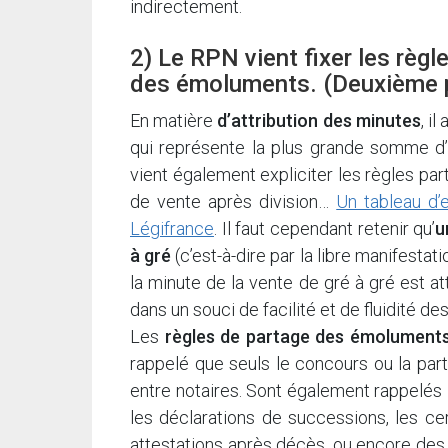
indirectement.
2) Le RPN vient fixer les règl
des émoluments. (Deuxième pa
En matière
d’attribution des minutes
, i
qui représente la plus grande somme d’i
vient également expliciter les règles pa
de vente après division…
Un tableau d’
Légifrance
. Il faut cependant retenir qu’
u
à gré
(c’est-à-dire par la libre manifestat
la minute de la vente de gré à gré est at
dans un souci de facilité et de fluidité de
Les
règles de partage des émolument
rappelé que seuls le concours ou la par
entre notaires. Sont également rappelés
les déclarations de successions, les cert
attestations après décès, ou encore des