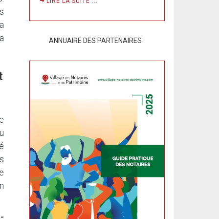
LIRE LA SUITE ...
s
a
la
ANNUAIRE DES PARTENAIRES
t
e
u
té
s
le
n
-