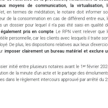
veaux moyens de communication, la virtualisation, l
fet, en termes de méditation, le notaire doit informer s
ateur de la consommation en cas de différend entre eux, 
 un dossier pour lequel il n’a pas été saisi en qualité 
st également pris en compte
. Le RPN vient relever que l
tèle personnelle, car les clients avec lesquels il traite so
loyé. De plus, les dispositions relatives aux lieux d’exerci
our
imposer clairement un bureau matériel et exclure u
ssier initié entre plusieurs notaires avant le 1ᵉʳ février 20
bution de la minute d’un acte et le partage des émolument
nues dans le règlement intercours approuvé par arrêté du 