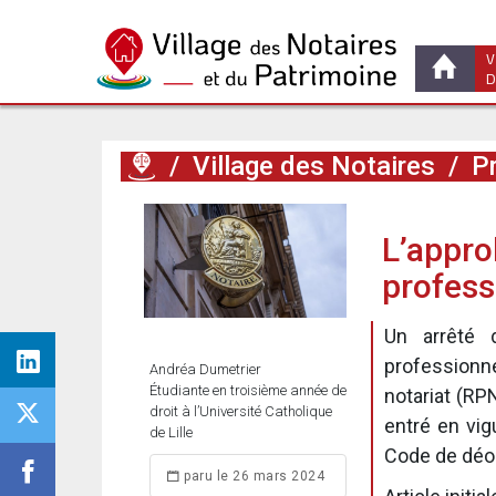
V
D
/
Village des Notaires
/
Pr
L’appro
profess
Un arrêté 
professionn
Andréa Dumetrier
Étudiante en troisième année de
notariat (RPN
droit à l’Université Catholique
entré en vig
de Lille
Code de déon
paru le 26 mars 2024