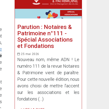
Parution : Notaires &
re
Patrimoine n°111 -
nt
Spécial Associations
s,
et Fondations
te
25 mai 2026
é
Nouveau nom, même ADN ! Le
ue
numéro 111 de la revue Notaires
se
& Patrimoine vient de paraître.
Pour cette nouvelle édition, nous
st
avons choisi de mettre l’accent
e
sur les associations et les
me
fondations (…)
es
.