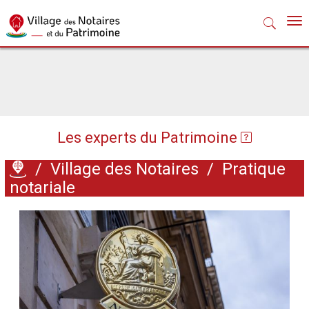
Nav
Les experts du Patrimoine
/
Village des Notaires
/
Pratique
notariale