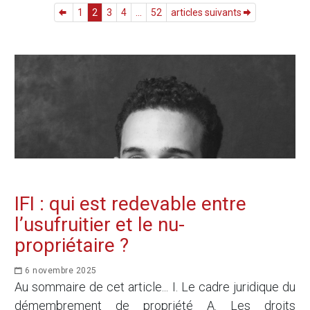
1
2
3
4
...
52
articles suivants
IFI : qui est redevable entre
l’usufruitier et le nu-
propriétaire ?
6 novembre 2025
Au sommaire de cet article... I. Le cadre juridique du
démembrement de propriété A. Les droits