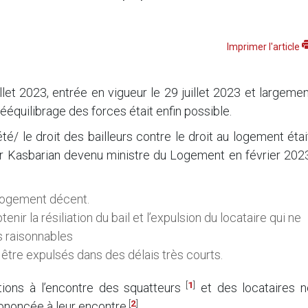
Imprimer l'article
illet 2023, entrée en vigueur le 29 juillet 2023 et largeme
rééquilibrage des forces était enfin possible.
té/ le droit des bailleurs contre le droit au logement étai
eur Kasbarian devenu ministre du Logement en février 202
n logement décent.
tenir la résiliation du bail et l’expulsion du locataire qui ne
s raisonnables
 être expulsés dans des délais très courts.
[
1
]
ions à l’encontre des squatteurs
et des locataires n
[
2
]
rononcée à leur encontre
.