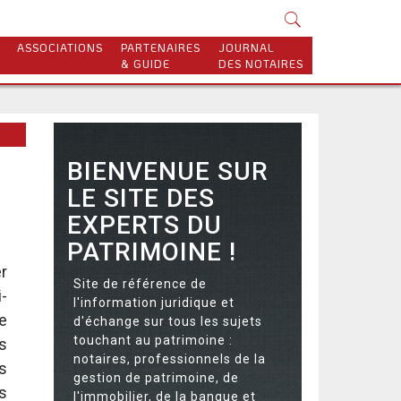
ASSOCIATIONS
PARTENAIRES
JOURNAL
& GUIDE
DES NOTAIRES
BIENVENUE SUR
LE SITE DES
EXPERTS DU
PATRIMOINE !
r
Site de référence de
i-
l'information juridique et
e
d'échange sur tous les sujets
touchant au patrimoine :
es
notaires, professionnels de la
ns
gestion de patrimoine, de
s
l'immobilier, de la banque et