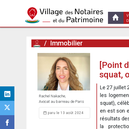
V
D
/
Immobilier
[Point d
squat,
Le 27 juillet 
les logement
Rachel Nakache,
Avocat au barreau de Paris
squat), cél
en est son e
paru le 13 août 2024
résultats des
la protect