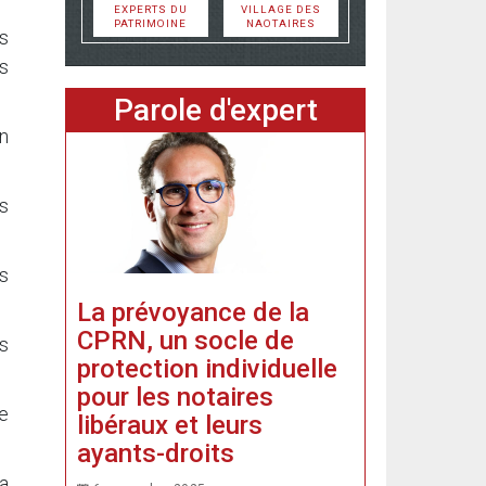
EXPERTS DU
VILLAGE DES
PATRIMOINE
NAOTAIRES
is
rs
Parole d'expert
on
s
s
La prévoyance de la
CPRN, un socle de
s
protection individuelle
pour les notaires
de
libéraux et leurs
ayants-droits
 a