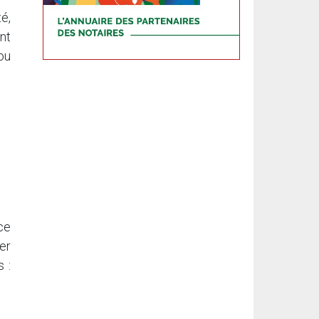
é,
nt
ou
ce
er
 :