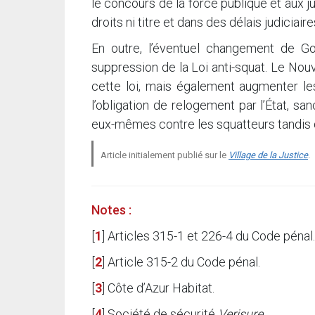
le concours de la force publique et aux 
droits ni titre et dans des délais judiciaire
En outre, l’éventuel changement de G
suppression de la Loi anti-squat. Le Nou
cette loi, mais également augmenter les
l’obligation de relogement par l’État, sa
eux-mêmes contre les squatteurs tandis 
Article initialement publié sur le
Village de la Justice
.
Notes :
[
1
]
Articles 315-1 et 226-4 du Code pénal.
[
2
]
Article 315-2 du Code pénal.
[
3
]
Côte d’Azur Habitat.
[
4
]
Société de sécurité
Verisure
.