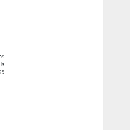
ns
la
 35