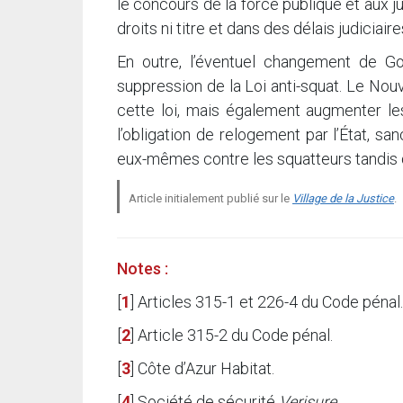
le concours de la force publique et aux 
droits ni titre et dans des délais judiciaire
En outre, l’éventuel changement de G
suppression de la Loi anti-squat. Le Nou
cette loi, mais également augmenter les
l’obligation de relogement par l’État, sa
eux-mêmes contre les squatteurs tandis 
Article initialement publié sur le
Village de la Justice
.
Notes :
[
1
]
Articles 315-1 et 226-4 du Code pénal.
[
2
]
Article 315-2 du Code pénal.
[
3
]
Côte d’Azur Habitat.
[
4
]
Société de sécurité
Verisure
.