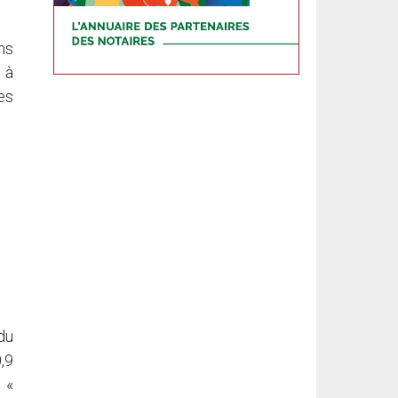
ns
 à
es
du
,9
 «