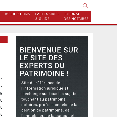
ASSOCIATIONS
PARTENAIRES
JOURNAL
& GUIDE
DES NOTAIRES
BIENVENUE SUR
LE SITE DES
EXPERTS DU
PATRIMOINE !
r
Site de référence de
i-
l'information juridique et
e
d'échange sur tous les sujets
touchant au patrimoine :
es
notaires, professionnels de la
ns
gestion de patrimoine, de
s
l'immobilier, de la banque et