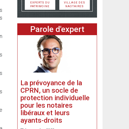
EXPERTS DU
VILLAGE DES
PATRIMOINE
NAOTAIRES
is
rs
Parole d'expert
on
s
s
La prévoyance de la
CPRN, un socle de
s
protection individuelle
pour les notaires
de
libéraux et leurs
ayants-droits
 a