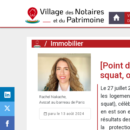
V
D
/
Immobilier
[Point d
squat,
Le 27 juillet 
les logement
Rachel Nakache,
Avocat au barreau de Paris
squat), cél
en est son e
paru le 13 août 2024
résultats des
la protect