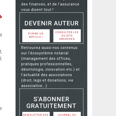
des finances, et de l'assurance
vous disent tout !
DEVENIR AUTEUR
CONSULTER LES
ÉCRIRE UN
nt
SUJETS
ARTICLE !
PROPOSÉS
Retrouvez aussi nos contenus
t,
sur l'écosystème notarial
3,
(management des offices,
pratiques professionnelles,
déontologie, innovation etc.) et
l'actualité des associations
(droit, legs et donations, vie
associative...)
S'ABONNER
GRATUITEMENT
e
NEWSLETTER DES
JOURNAL DU