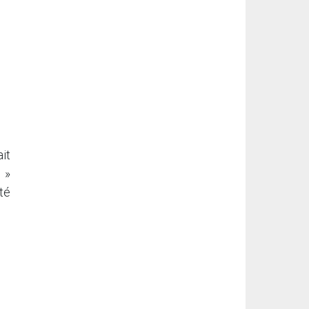
it
 »
té