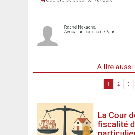
Rachel Nakache,
Avocat au barreau de Paris
A lire auss
1
2
3
La Cour d
fiscalité
particulie