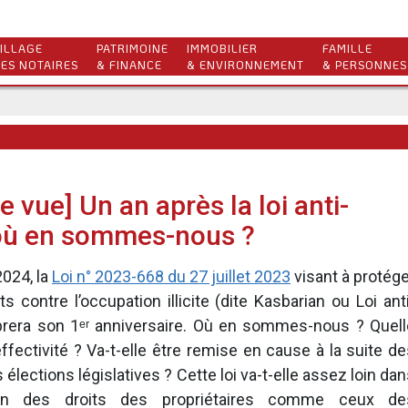
ILLAGE
PATRIMOINE
IMMOBILIER
FAMILLE
ES NOTAIRES
& FINANCE
& ENVIRONNEMENT
& PERSONNES
e vue] Un an après la loi anti-
 où en sommes-nous ?
2024, la
Loi n° 2023-668 du 27 juillet 2023
visant à protége
s contre l’occupation illicite (dite Kasbarian ou Loi ant
èbrera son 1ᵉʳ anniversaire. Où en sommes-nous ? Quell
ffectivité ? Va-t-elle être remise en cause à la suite d
 élections législatives ? Cette loi va-t-elle assez loin da
ion des droits des propriétaires comme ceux de