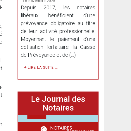
6 novembre 2025
i-
Depuis 2017, les notaires
libéraux bénéficient d’une
prévoyance obligatoire au titre
e,
de leur activité professionnelle.
é
Moyennant le paiement d’une
te
cotisation forfaitaire, la Caisse
de Prévoyance et de (…)
l.
t
LIRE LA SUITE ...
u-
t
Le Journal des
Notaires
on