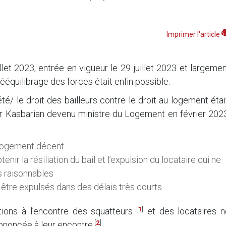
Imprimer l'article
illet 2023, entrée en vigueur le 29 juillet 2023 et largeme
rééquilibrage des forces était enfin possible.
té/ le droit des bailleurs contre le droit au logement étai
eur Kasbarian devenu ministre du Logement en février 202
n logement décent.
tenir la résiliation du bail et l’expulsion du locataire qui ne
s raisonnables
 être expulsés dans des délais très courts.
[
1
]
ions à l’encontre des squatteurs
et des locataires n
[
2
]
rononcée à leur encontre
.