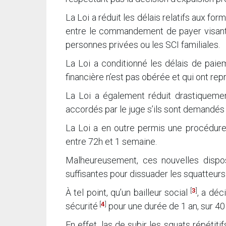
La Loi a réduit les délais relatifs aux for
entre le commandement de payer visant l
personnes privées ou les SCI familiales.
La Loi a conditionné les délais de paiem
financière n’est pas obérée et qui ont rep
La Loi a également réduit drastiquement
accordés par le juge s’ils sont demandés p
La Loi a en outre permis une procédure 
entre 72h et 1 semaine.
Malheureusement, ces nouvelles disposi
suffisantes pour dissuader les squatteurs
[
3
]
À tel point, qu’un bailleur social
, a déc
[
4
]
sécurité
pour une durée de 1 an, sur 4
En effet, las de subir les squats répétiti