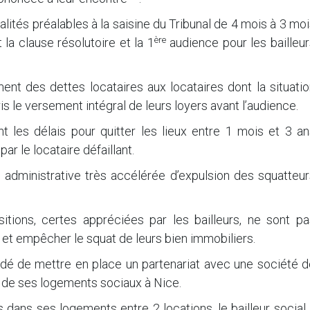
malités préalables à la saisine du Tribunal de 4 mois à 3 mo
ère
a clause résolutoire et la 1
audience pour les bailleu
ent des dettes locataires aux locataires dont la situati
ris le versement intégral de leurs loyers avant l’audience.
 les délais pour quitter les lieux entre 1 mois et 3 an
ar le locataire défaillant.
administrative très accélérée d’expulsion des squatteur
tions, certes appréciées par les bailleurs, ne sont pa
 et empêcher le squat de leurs bien immobiliers.
idé de mettre en place un partenariat avec une société 
0 de ses logements sociaux à Nice.
fs dans ses logements entre 2 locations, le bailleur social