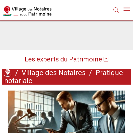
Nav
Les experts du Patrimoine
/
Village des Notaires
/
Pratique
notariale