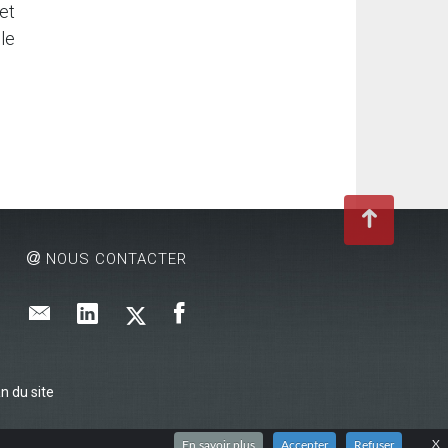
et
le
NOUS CONTACTER
n du site
X
En savoir plus
Accepter
Refuser