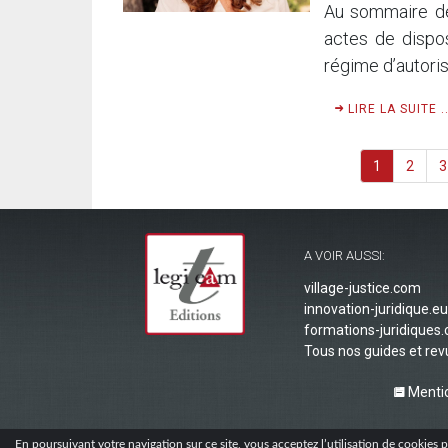
Au sommaire de c
actes de dispos
régime d’autorisa
LIRE LA SUITE ..
1
2
3
A VOIR AUSSI:
village-justice.com
innovation-juridique.eu
formations-juridiques
Tous nos guides et re
Mentio
En poursuivant votre navigation sur ce site, vous acceptez l’utilisation de cookies po