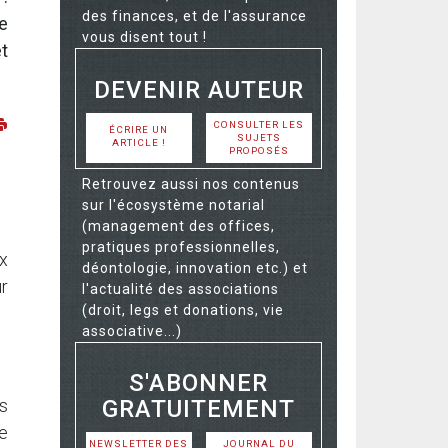
des finances, et de l'assurance
e
vous disent tout !
t
DEVENIR AUTEUR
CONSULTER LES
ÉCRIRE UN
SUJETS
ARTICLE !
PROPOSÉS
Retrouvez aussi nos contenus
sur l'écosystème notarial
(management des offices,
pratiques professionnelles,
x
déontologie, innovation etc.) et
r
l'actualité des associations
(droit, legs et donations, vie
associative...)
S'ABONNER
GRATUITEMENT
s
e
NEWSLETTER DES
JOURNAL DU