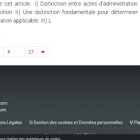
et article... I) Distinction entre actes d’administration 
ition. II) Une distinction fondamentale pour déterminer 
tion applicable. III) L
.
4
...
27
.com
vues
ns Légales
Gestion des cookies et Données personnelles
Pla
Site réalisé par
LEGI TEAM
ur réaliser des statistiques de visites.