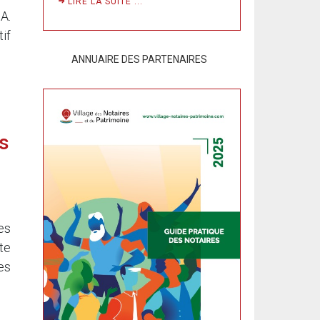
LIRE LA SUITE ...
A.
if
ANNUAIRE DES PARTENAIRES
s
es
te
es