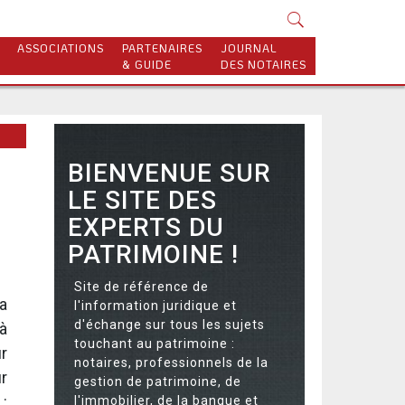
ASSOCIATIONS
PARTENAIRES
JOURNAL
& GUIDE
DES NOTAIRES
BIENVENUE SUR
LE SITE DES
EXPERTS DU
PATRIMOINE !
Site de référence de
la
l'information juridique et
d'échange sur tous les sujets
à
touchant au patrimoine :
r
notaires, professionnels de la
r
gestion de patrimoine, de
 :
l'immobilier, de la banque et