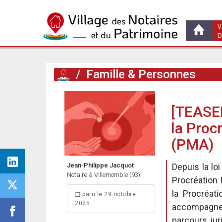
V
D
/
Famille & Personnes
[TEASER
la Proc
(PMA)
Jean-Philippe Jacquot
Depuis la loi
Notaire à Villemomble (93)
Procréation
la Procréat
paru le 29 octobre
2025
accompagner
parcours juri