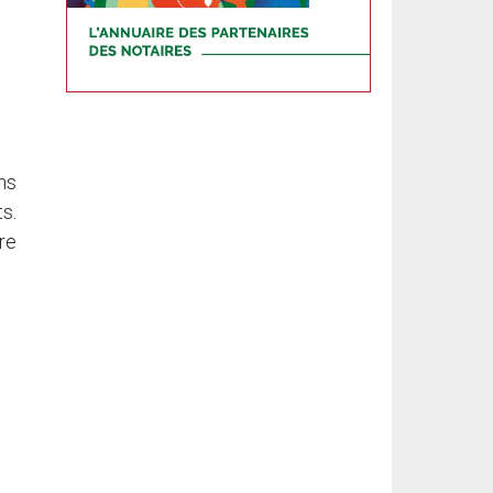
ns
s.
re