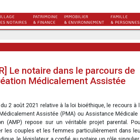
ILLAGE
PATRIMOINE
IMMOBILIER
FAMILLE
ES NOTAIRES
& FINANCE
& ENVIRONNEMENT
& PERSONNES
] Le notaire dans le parcours de
réation Médicalement Assistée
 du 2 août 2021 relative à la loi bioéthique, le recours à 
 Médicalement Assistée (PMA) ou Assistance Médicale 
ion (AMP) repose sur un véritable projet parental. Pou
 les couples et les femmes particulièrement dans leu
dique, le législateur a confié au notaire un rôle singulier