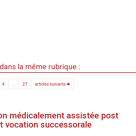
i dans la même rubrique :
4
...
27
articles suivants
on médicalement assistée post
 vocation successorale
5