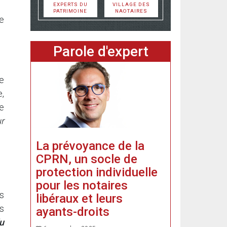
EXPERTS DU
VILLAGE DES
PATRIMOINE
NAOTAIRES
e
Parole d'expert
e
e,
e
r
La prévoyance de la
CPRN, un socle de
protection individuelle
pour les notaires
és
libéraux et leurs
s
ayants-droits
u