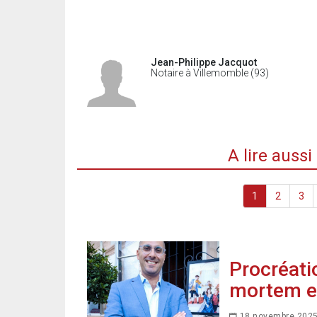
Jean-Philippe Jacquot
Notaire à Villemomble (93)
A lire auss
1
2
3
Procréati
mortem et
18 novembre 202