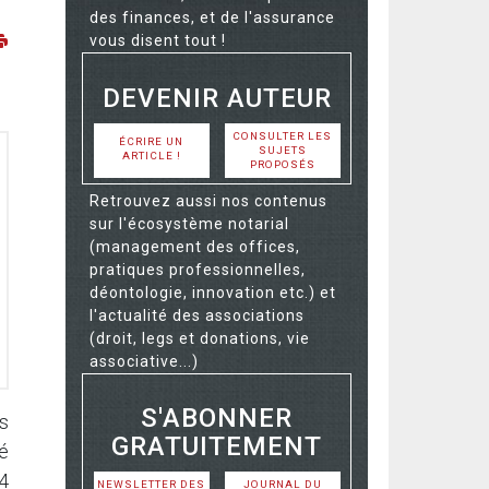
des finances, et de l'assurance
vous disent tout !
DEVENIR AUTEUR
CONSULTER LES
ÉCRIRE UN
SUJETS
ARTICLE !
PROPOSÉS
Retrouvez aussi nos contenus
sur l'écosystème notarial
(management des offices,
pratiques professionnelles,
déontologie, innovation etc.) et
l'actualité des associations
(droit, legs et donations, vie
associative...)
S'ABONNER
s
GRATUITEMENT
té
14
NEWSLETTER DES
JOURNAL DU