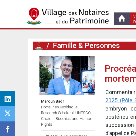
V
D
/
Famille & Personnes
Procréa
mortem 
Commentaire 
2025 (Pôle 
Maroun Badr
Docteur en Bioéthique
embryon co
Research Scholar à UNESCO
postérieure
Chair in Bioethics and Human
succession d
Rights
d’appel de Pa