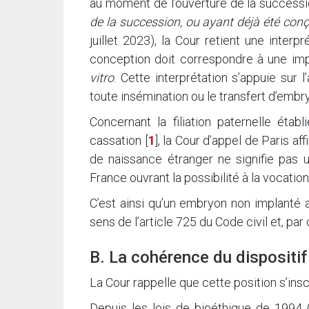
au moment de l’ouverture de la successi
de la succession, ou ayant déjà été conçu
juillet 2023), la Cour retient une interpr
conception doit correspondre à une impl
vitro
. Cette interprétation s’appuie sur
toute insémination ou le transfert d’emb
Concernant la filiation paternelle étab
cassation
[
1
]
, la Cour d’appel de Paris af
de naissance étranger ne signifie pas u
France ouvrant la possibilité à la vocatio
C’est ainsi qu’un embryon non implanté
sens de l’article 725 du Code civil et, pa
B. La cohérence du dispositif
La Cour rappelle que cette position s’insc
Depuis les lois de bioéthique de 1994 (