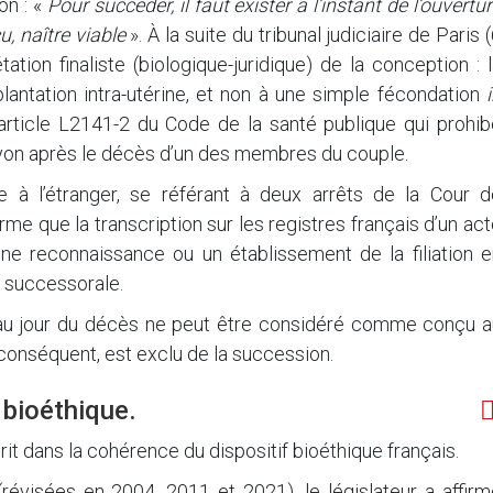
on : «
Pour succéder, il faut exister à l’instant de l’ouvertu
, naître viable
». À la suite du tribunal judiciaire de Paris 
étation finaliste (biologique-juridique) de la conception : 
antation intra-utérine, et non à une simple fécondation
 l’article L2141-2 du Code de la santé publique qui prohi
ryon après le décès d’un des membres du couple.
lie à l’étranger, se référant à deux arrêts de la Cour d
firme que la transcription sur les registres français d’un ac
ne reconnaissance ou un établissement de la filiation e
n successorale.
 au jour du décès ne peut être considéré comme conçu a
r conséquent, est exclu de la succession.
 bioéthique.
rit dans la cohérence du dispositif bioéthique français.
révisées en 2004, 2011 et 2021), le législateur a affirm