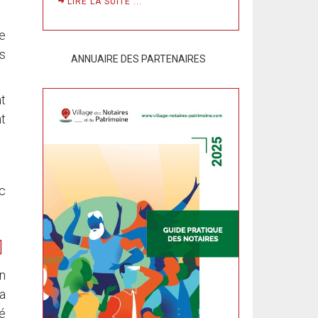
LIRE LA SUITE ...
e
as
ANNUAIRE DES PARTENAIRES
at
nt
ec
on
la
té