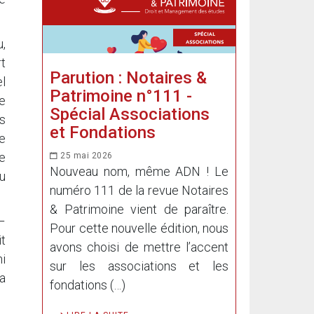
,
t
Parution : Notaires &
l
Patrimoine n°111 -
de
Spécial Associations
s
et Fondations
de
e
25 mai 2026
Nouveau nom, même ADN ! Le
au
numéro 111 de la revue Notaires
& Patrimoine vient de paraître.
–
Pour cette nouvelle édition, nous
it
avons choisi de mettre l’accent
i
sur les associations et les
a
fondations (…)