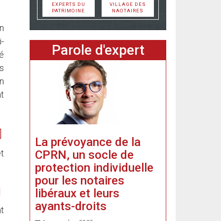
EXPERTS DU
VILLAGE DES
PATRIMOINE
NAOTAIRES
on
i-
Parole d'expert
té
es
n
nt
La prévoyance de la
CPRN, un socle de
t
protection individuelle
pour les notaires
libéraux et leurs
ayants-droits
nt