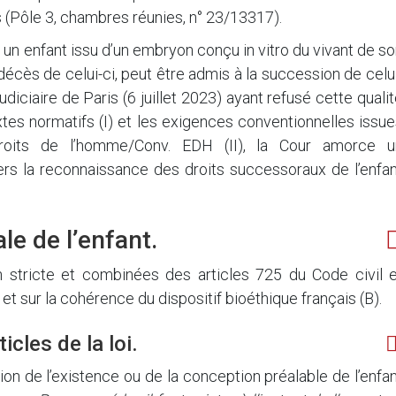
s (Pôle 3, chambres réunies, n° 23/13317).
si un enfant issu d’un embryon conçu in vitro du vivant de s
écès de celui-ci, peut être admis à la succession de celu
udiciaire de Paris (6 juillet 2023) ayant refusé cette quali
extes normatifs (I) et les exigences conventionnelles issu
oits de l’homme/Conv. EDH (II), la Cour amorce u
vers la reconnaissance des droits successoraux de l’enfa
le de l’enfant.
on stricte et combinées des articles 725 du Code civil e
et sur la cohérence du dispositif bioéthique français (B).
icles de la loi.
tion de l’existence ou de la conception préalable de l’enfa