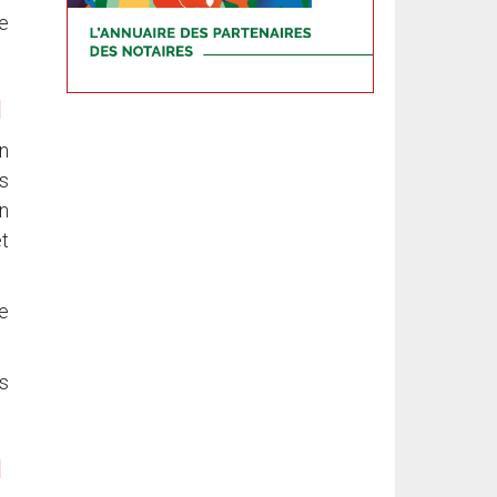
ie
on
s
n
t
ce
es