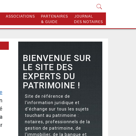
ASSOCIATIONS
PARTENAIRES
JOURNAL
& GUIDE
DES NOTAIRES
BIENVENUE SUR
LE SITE DES
EXPERTS DU
PATRIMOINE !
re
Site de référence de
n
l'information juridique et
é
d'échange sur tous les sujets
touchant au patrimoine :
a
notaires, professionnels de la
r
gestion de patrimoine, de
l'immobilier, de la banque et