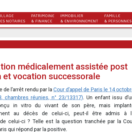
ILLAGE
PATRIMOINE
IMMOBILIER
FAMILLE
ES NOTAIRES
& FINANCE
& ENVIRONNEMENT
& PERSONNES
tion médicalement assistée post
et vocation successorale
de l’arrêt rendu par la
Cour d’appel de Paris le 14 octob
3, chambres réunies, n° 23/13317)
. Un enfant issu d’u
nçu in vitro du vivant de son père, mais implant
ment au décès de celui-ci, peut-il être admis à l
e celui-ci ? Telle est la question tranchée par la Cou
ris qui répond par la positive.