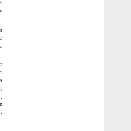
e
es
s
Le
du
a
de
la
,
l,
sa
êt