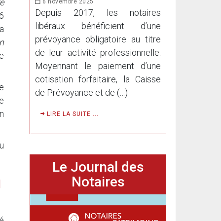
re
6 novembre 2025
Depuis 2017, les notaires
(6
libéraux bénéficient d’une
la
prévoyance obligatoire au titre
in
de leur activité professionnelle.
be
Moyennant le paiement d’une
cotisation forfaitaire, la Caisse
e
de Prévoyance et de (…)
te
n
LIRE LA SUITE ...
u
Le Journal des
Notaires
é