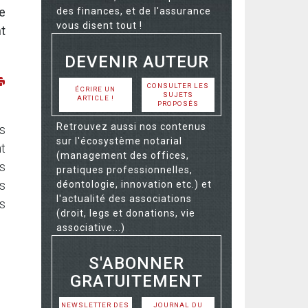
e
des finances, et de l'assurance
vous disent tout !
nt
DEVENIR AUTEUR
CONSULTER LES
ÉCRIRE UN
SUJETS
ARTICLE !
PROPOSÉS
Retrouvez aussi nos contenus
s
sur l'écosystème notarial
nt
(management des offices,
es
pratiques professionnelles,
is
déontologie, innovation etc.) et
l'actualité des associations
es
(droit, legs et donations, vie
associative...)
S'ABONNER
GRATUITEMENT
NEWSLETTER DES
JOURNAL DU