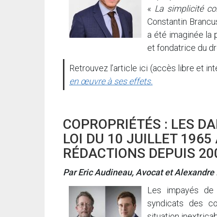
«
La simplicité 
Constantin Brancus
a été imaginée la p
et fondatrice du dro
Retrouvez l’article ici (accès libre et int
en œuvre à ses effets.
COPROPRIÉTÉS : LES DA
LOI DU 10 JUILLET 196
RÉDACTIONS DEPUIS 20
Par Eric Audineau, Avocat et Alexandre B
Les impayés de c
syndicats des co
situation inextricab