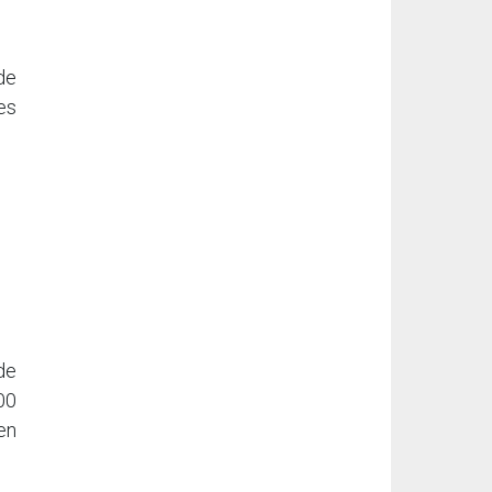
de
Les
de
00
en