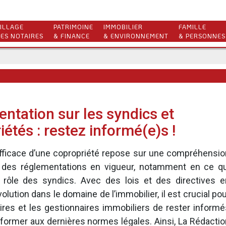
ILLAGE
PATRIMOINE
IMMOBILIER
FAMILLE
ES NOTAIRES
& FINANCE
& ENVIRONNEMENT
& PERSONNES
ntation sur les syndics et
iétés : restez informé(e)s !
efficace d’une copropriété repose sur une compréhensio
 des réglementations en vigueur, notamment en ce qu
 rôle des syndics. Avec des lois et des directives e
lution dans le domaine de l’immobilier, il est crucial po
aires et les gestionnaires immobiliers de rester informé
former aux dernières normes légales. Ainsi, La Rédactio