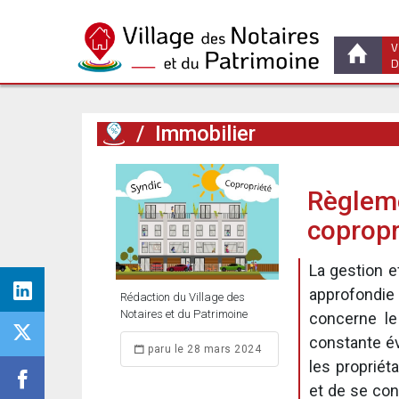
V
D
/
Immobilier
Règleme
copropr
La gestion 
approfondie
Rédaction du Village des
Notaires et du Patrimoine
concerne le
constante évo
paru le 28 mars 2024
les propriét
et de se con