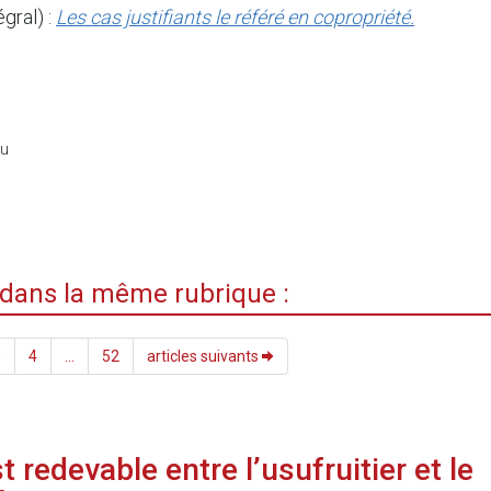
égral) :
Les cas justifiants le référé en copropriété.
du
i dans la même rubrique :
3
4
...
52
articles suivants
est redevable entre l’usufruitier et le