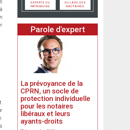
s
EXPERTS DU
VILLAGE DES
PATRIMOINE
NAOTAIRES
à
en
r
Parole d'expert
La prévoyance de la
CPRN, un socle de
protection individuelle
t.
pour les notaires
ur
libéraux et leurs
e.
ayants-droits
es