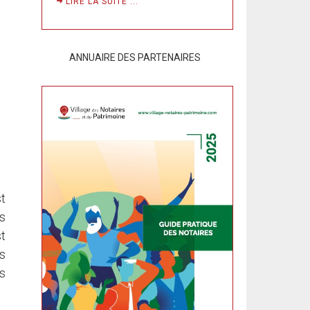
LIRE LA SUITE ...
ANNUAIRE DES PARTENAIRES
t
is
t
s
s