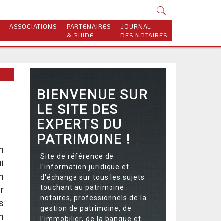
ASSOCIATIONS
PARTENAIRES
JOURNAL
& GUIDE
DES NOTAIRES
BIENVENUE SUR
LE SITE DES
EXPERTS DU
PATRIMOINE !
n
Site de référence de
i
l'information juridique et
n
d'échange sur tous les sujets
touchant au patrimoine :
ur
notaires, professionnels de la
s
gestion de patrimoine, de
n
l'immobilier, de la banque et