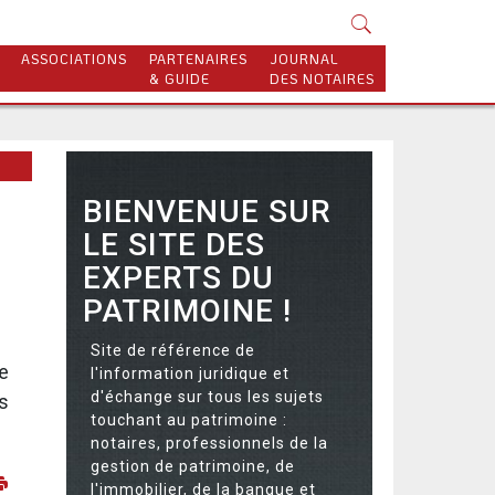
ASSOCIATIONS
PARTENAIRES
JOURNAL
& GUIDE
DES NOTAIRES
BIENVENUE SUR
LE SITE DES
EXPERTS DU
PATRIMOINE !
Site de référence de
le
l'information juridique et
d'échange sur tous les sujets
es
touchant au patrimoine :
notaires, professionnels de la
gestion de patrimoine, de
l'immobilier, de la banque et