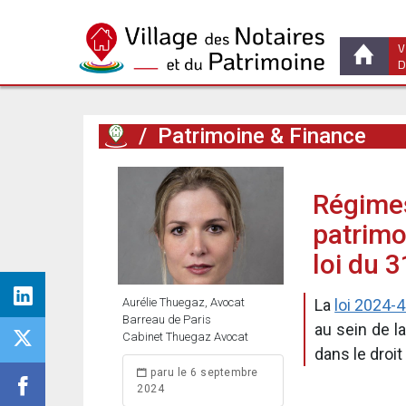
V
D
/
Patrimoine & Finance
Régimes
patrimo
loi du 
Aurélie Thuegaz, Avocat
La
loi 2024-
Barreau de Paris
au sein de l
Cabinet Thuegaz Avocat
dans le droi
paru le 6 septembre
2024