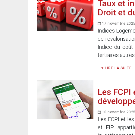
Taux et i
Droit et 
17 novembre 202
Indices Logemen
de revalorisati
Indice du coût 
tertiaires autres
LIRE LA SUITE ..
Les FCPI 
développ
10 novembre 202
Les FCPI et les
et FIP apparti