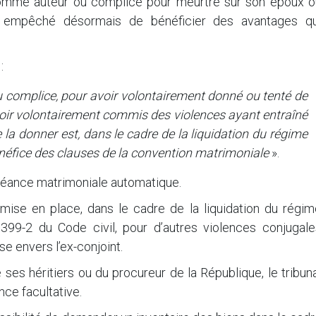
omme auteur ou complice pour meurtre sur son époux o
st empêché désormais de bénéficier des avantages qu
:
complice, pour avoir volontairement donné ou tenté de
oir volontairement commis des violences ayant entraîné
la donner est, dans le cadre de la liquidation du régime
énéfice des clauses de la convention matrimoniale
».
chéance matrimoniale automatique.
mise en place, dans le cadre de la liquidation du régim
1399-2 du Code civil, pour d’autres violences conjugale
e envers l’ex-conjoint.
ses héritiers ou du procureur de la République, le tribun
ce facultative.