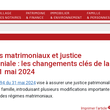
ILLAGE
PATRIMOINE
IMMOBILIER
FAMILLE
ES NOTAIRES
& FINANCE
& ENVIRONNEMENT
& PERSONNES
 matrimoniaux et justice
niale : les changements clés de la
31 mai 2024
494 du 31 mai 2024
vise à assurer une justice patrimonia
a famille, introduisant plusieurs modifications important
t des régimes matrimoniaux.
Imprimer l'article