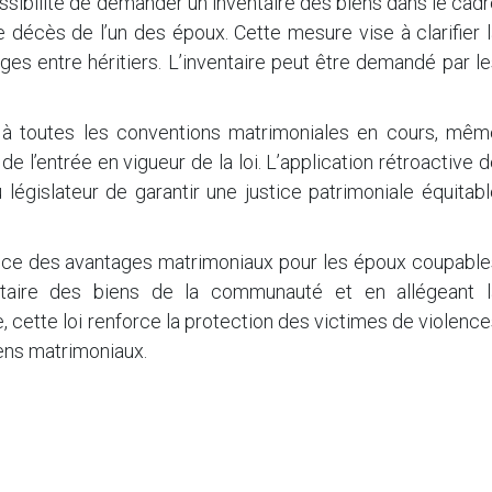
ssibilité de demander un inventaire des biens dans le cad
décès de l’un des époux. Cette mesure vise à clarifier l
tiges entre héritiers. L’inventaire peut être demandé par l
t à toutes les conventions matrimoniales en cours, mêm
de l’entrée en vigueur de la loi. L’application rétroactive 
égislateur de garantir une justice patrimoniale équitabl
nce des avantages matrimoniaux pour les époux coupable
ventaire des biens de la communauté et en allégeant l
e, cette loi renforce la protection des victimes de violenc
biens matrimoniaux.