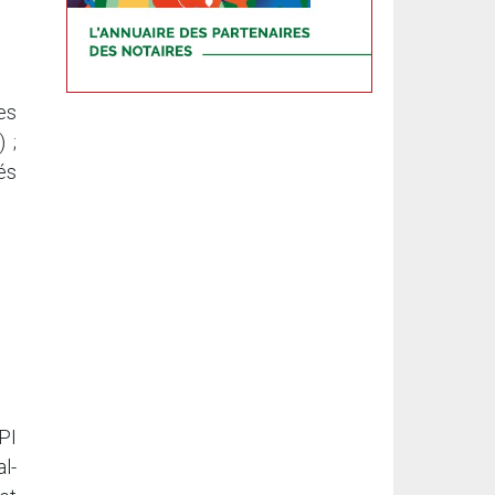
es
 ;
és
PI
l-