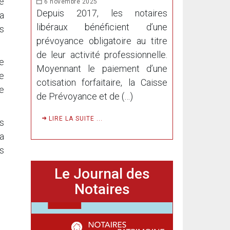
re
6 novembre 2025
Depuis 2017, les notaires
a
libéraux bénéficient d’une
es
prévoyance obligatoire au titre
de leur activité professionnelle.
e
Moyennant le paiement d’une
de
cotisation forfaitaire, la Caisse
e
de Prévoyance et de (…)
LIRE LA SUITE ...
s
a
es
Le Journal des
Notaires