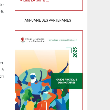
LIRE LA SUITE ...
de
e,
ANNUAIRE DES PARTENAIRES
er
la
en