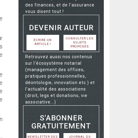
des finances, et de l'assurance
vous disent tout !
de
DEVENIR AUTEUR
ur
CONSULTER LES
ÉCRIRE UN
SUJETS
ARTICLE !
es
PROPOSÉS
le
Retrouvez aussi nos contenus
sur l'écosystème notarial
(management des offices,
le
pratiques professionnelles,
e
déontologie, innovation etc.) et
l'actualité des associations
le
(droit, legs et donations, vie
e
associative...)
S'ABONNER
en
GRATUITEMENT
NEWSLETTER DES
JOURNAL DU