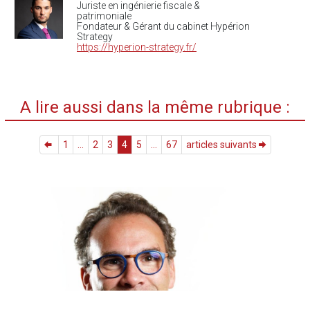
Juriste en ingénierie fiscale &
patrimoniale
Fondateur & Gérant du cabinet Hypérion
Strategy
https://hyperion-strategy.fr/
A lire aussi dans la même rubrique :
1
...
2
3
4
5
...
67
articles suivants