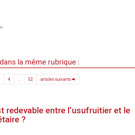
du
i dans la même rubrique :
3
4
...
52
articles suivants
est redevable entre l’usufruitier et le
taire ?