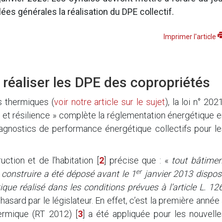
es générales la réalisation du DPE collectif.
Imprimer l'article
réaliser les DPE des copropriétés
es thermiques (
voir notre article sur le sujet
), la loi n° 202
at et résilience » complète la réglementation énergétique 
diagnostics de performance énergétique collectifs pour l
uction et de l’habitation
[
2
]
précise que : «
tout bâtimen
er
e construire a été déposé avant le 1
janvier 2013 dispos
ue réalisé dans les conditions prévues à l’article L. 12
hasard par le législateur. En effet, c’est la première année
hermique (RT 2012)
[
3
]
a été appliquée pour les nouvelle