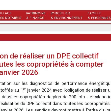
ILLAGE
PATRIMOINE
IMMOBILIER
FAMILLE
ES NOTAIRES
& FINANCE
& ENVIRONNEMENT
& PERSONNES
on de réaliser un DPE collectif
utes les copropriétés à compter
janvier 2026
tation sur les diagnostics de performance énergétiqu
er
étoffée au 1
janvier 2024 avec l’obligation de réaliser 
f dans les copropriétés de plus de 200 lots. Le calendri
réalisation du DPE collectif dans toutes les copropriétés
anvier 2026. Les syndics devront mettre à l’ordre du jou