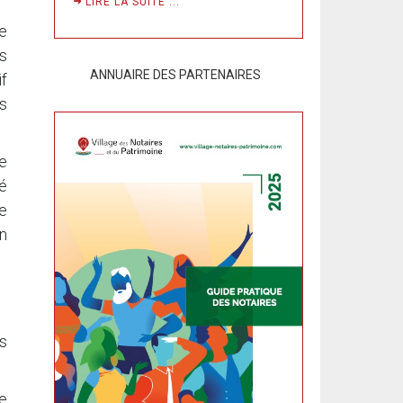
LIRE LA SUITE ...
de
es
ANNUAIRE DES PARTENAIRES
if
ts
e
té
e
en
s
te