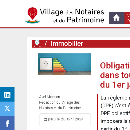
V
D
/
Immobilier
Obligati
dans to
du 1er 
Axel Masson
La réglemen
Rédaction du Village des
(DPE) s’est 
Notaires et du Patrimoine
DPE collecti
paru le 26 avril 2024
imposera la 
er
partir du 1
j