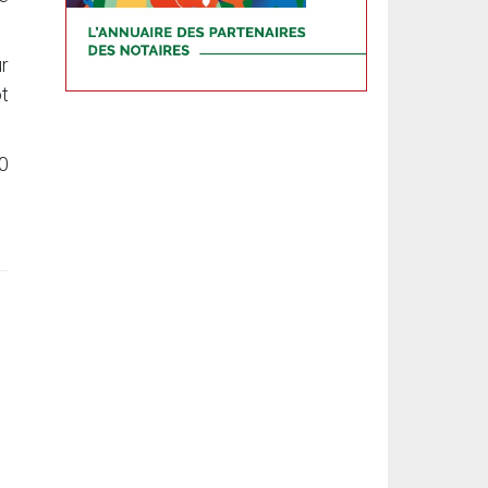
ur
ôt
00