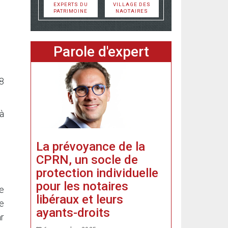
EXPERTS DU
VILLAGE DES
PATRIMOINE
NAOTAIRES
Parole d'expert
8
jà
La prévoyance de la
CPRN, un socle de
protection individuelle
pour les notaires
ie
libéraux et leurs
e
ayants-droits
r