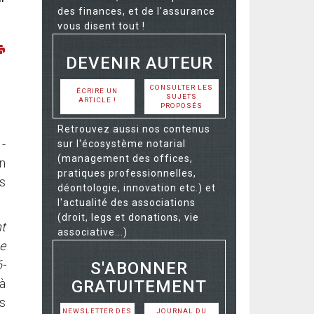
des finances, et de l'assurance
vous disent tout !
DEVENIR AUTEUR
CONSULTER LES
ÉCRIRE UN
SUJETS
ARTICLE !
PROPOSÉS
Retrouvez aussi nos contenus
1-
sur l'écosystème notarial
(management des offices,
en
pratiques professionnelles,
es
déontologie, innovation etc.) et
l'actualité des associations
(droit, legs et donations, vie
t
associative...)
e
6-
S'ABONNER
 à
GRATUITEMENT
s
NEWSLETTER DES
JOURNAL DU