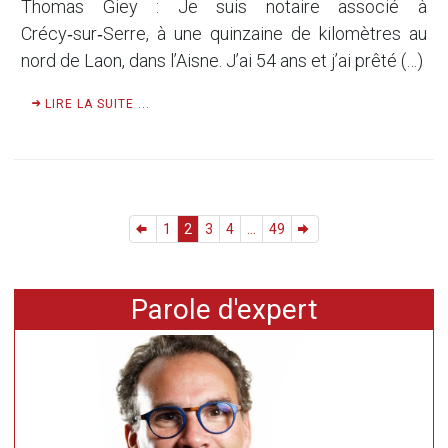
Thomas Giey : Je suis notaire associé à
Crécy‑sur‑Serre, à une quinzaine de kilomètres au
nord de Laon, dans l’Aisne. J’ai 54 ans et j’ai prêté (…)
LIRE LA SUITE ...
1
2
3
4
...
49
Parole d'expert