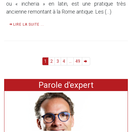
ou « incheria » en latin, est une pratique très
ancienne remontant à la Rome antique. Les (…)
LIRE LA SUITE ...
1
2
3
4
...
49
Parole d'expert