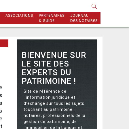
ASSOCIATIONS
PARTENAIRES
JOURNAL
& GUIDE
DES NOTAIRES
BIENVENUE SUR
LE SITE DES
EXPERTS DU
PATRIMOINE !
e
Site de référence de
s
l'information juridique et
s
d'échange sur tous les sujets
touchant au patrimoine :
s
notaires, professionnels de la
e
gestion de patrimoine, de
t
l'immobilier, de la banque et