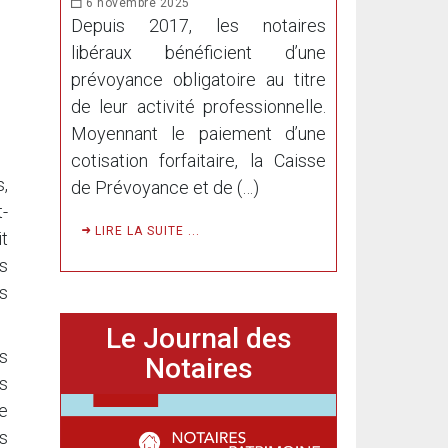
6 novembre 2025
Depuis 2017, les notaires
libéraux bénéficient d’une
prévoyance obligatoire au titre
de leur activité professionnelle.
Moyennant le paiement d’une
cotisation forfaitaire, la Caisse
s,
de Prévoyance et de (…)
t-
LIRE LA SUITE ...
it
s
es
Le Journal des
us
Notaires
s
ue
es