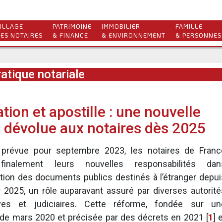
ILLAGE
PATRIMOINE
IMMOBILIER
FAMILLE
ES NOTAIRES
& FINANCE
& ENVIRONNEMENT
& PERSONNES
atique notariale
tion et apostille : une nouvelle
 dévolue aux notaires dès 2025
t prévue pour septembre 2023, les notaires de Franc
inalement leurs nouvelles responsabilités dan
cation des documents publics destinés à l’étranger depui
 2025, un rôle auparavant assuré par diverses autorité
ives et judiciaires. Cette réforme, fondée sur un
de mars 2020 et précisée par des décrets en 2021
[
1
]
e