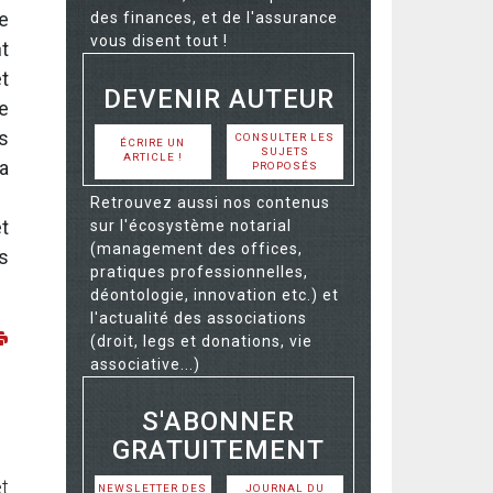
e
des finances, et de l'assurance
vous disent tout !
t
t
DEVENIR AUTEUR
e
s
CONSULTER LES
ÉCRIRE UN
SUJETS
ARTICLE !
la
PROPOSÉS
Retrouvez aussi nos contenus
t
sur l'écosystème notarial
(management des offices,
s
pratiques professionnelles,
déontologie, innovation etc.) et
l'actualité des associations
(droit, legs et donations, vie
associative...)
S'ABONNER
GRATUITEMENT
et
NEWSLETTER DES
JOURNAL DU