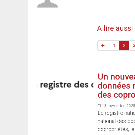
A lire auss
1
2
Un nouvea
données r
des copro
13 novembre 202
Le registre nati
national des co
copropriétés, e