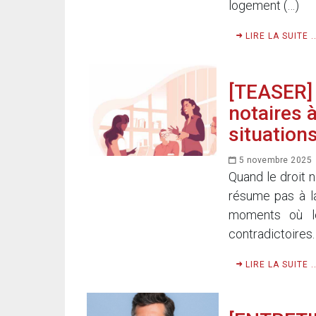
logement (…)
LIRE LA SUITE ..
[TEASER] S
notaires 
situation
5 novembre 2025
Quand le droit n
résume pas à la
moments où le
contradictoires.
LIRE LA SUITE ..