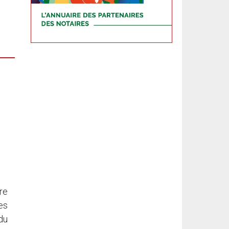
tre
es
du