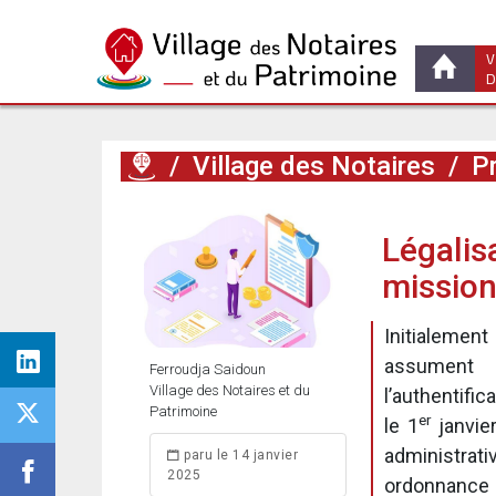
V
D
/
Village des Notaires
/
Pr
Légalisa
mission
Initialemen
assument f
Ferroudja Saidoun
Village des Notaires et du
l’authentifi
Patrimoine
er
le 1
janvier
administrat
paru le 14 janvier
2025
ordonnance 