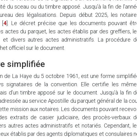
icité du sceau ou du timbre apposé. Jusqu’à la fin de l’ann
ureau des légalisations. Depuis début 2025, les notaire
[
4
]
. Le décret précise que les documents pouvant êtr
les actes du parquet, les actes établis par des greffiers, l
és, et divers autres actes administratifs. La procédure 
het officiel sur le document.
re simplifiée
ion de La Haye du 5 octobre 1961, est une forme simplifi
ys signataires de la convention. Elle certifie les même
biais d’un timbre apposé sur le document. Jusqu’à la fin 
adressée au service Apostille du parquet général de la co
cette mission aux notaires. Les documents pouvant recevo
des extraits de casier judiciaire, des procès-verbaux d
rs autres actes administratifs et notariés. Cependant, l
ux établis par des agents diplomatiques et consulaires n