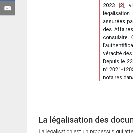
2023
[
2
]
, v
légalisatio
assurées par
des Affaire
consulaire.
l’authentifi
véracité des 
Depuis le 2
n° 2021-1205
notaires dan
La légalisation des docu
La légalisation est un processus qui atte