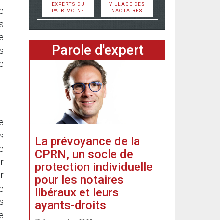
EXPERTS DU
VILLAGE DES
ée
PATRIMOINE
NAOTAIRES
s
e
Parole d'expert
es
de
ée
s
La prévoyance de la
de
CPRN, un socle de
ur
protection individuelle
ir
pour les notaires
e
libéraux et leurs
es
ayants-droits
e