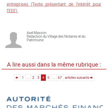
entreprises (Texte présentant de l’intérêt pour
l’EEE).
Axel Masson
Rédaction du Village des Notaires et du
Patrimoine
A lire aussi dans la même rubrique :
1
...
2
3
4
5
...
67
articles suivants