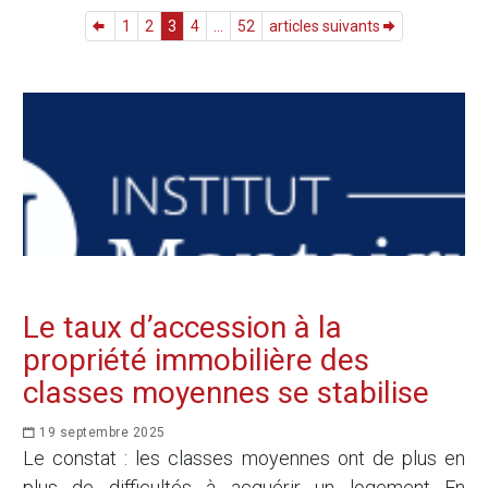
1
2
3
4
...
52
articles suivants
Le taux d’accession à la
propriété immobilière des
classes moyennes se stabilise
19 septembre 2025
Le constat : les classes moyennes ont de plus en
plus de difficultés à acquérir un logement En