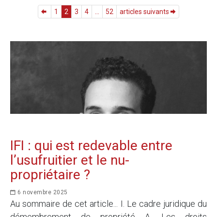
1
2
3
4
...
52
articles suivants
IFI : qui est redevable entre
l’usufruitier et le nu-
propriétaire ?
6 novembre 2025
Au sommaire de cet article... I. Le cadre juridique du
démembrement de propriété A. Les droits