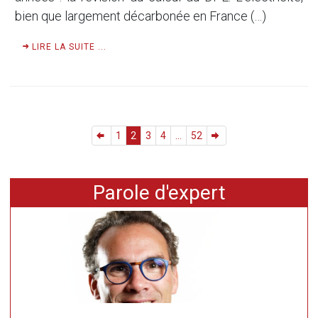
bien que largement décarbonée en France (…)
LIRE LA SUITE ...
1
2
3
4
...
52
Parole d'expert