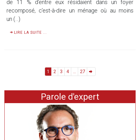
de 11 % d’entre eux résidaient dans un foyer
recomposé, c’est-à-dire un ménage où au moins
un (…)
LIRE LA SUITE ...
1
2
3
4
...
27
Parole d'expert