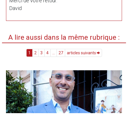
Merci de votre retour.
David
A lire aussi dans la même rubrique :
1
2
3
4
...
27
articles suivants