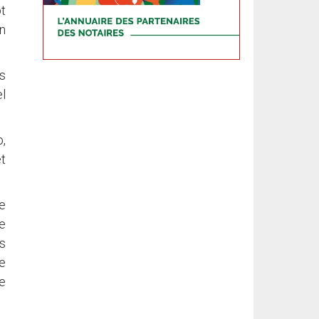
t
en
s
l
o,
t
e
le
es
te
e