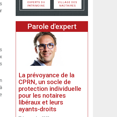
EXPERTS DU
VILLAGE DES
s
PATRIMOINE
NAOTAIRES
r
Parole d'expert
s
ux
ls
La prévoyance de la
En
CPRN, un socle de
à
protection individuelle
de
pour les notaires
libéraux et leurs
ayants-droits