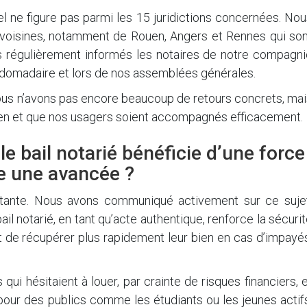
el ne figure pas parmi les 15 juridictions concernées. No
voisines, notamment de Rouen, Angers et Rennes qui son
 régulièrement informés les notaires de notre compagni
hebdomadaire et lors de nos assemblées générales.
nous n’avons pas encore beaucoup de retours concrets, ma
 bien et que nos usagers soient accompagnés efficacement.
 le bail notarié bénéficie d’une force
ce une avancée ?
rtante. Nous avons communiqué activement sur ce sujet
l notarié, en tant qu’acte authentique, renforce la sécuri
met de récupérer plus rapidement leur bien en cas d’impayé
qui hésitaient à louer, par crainte de risques financiers, 
pour des publics comme les étudiants ou les jeunes actif