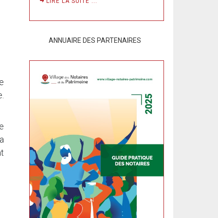
LIRE LA SUITE ...
ANNUAIRE DES PARTENAIRES
e
e.
re
la
at