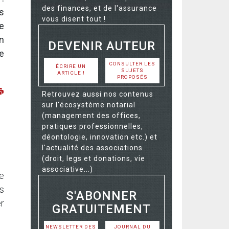
des finances, et de l'assurance
s
vous disent tout !
e
un
DEVENIR AUTEUR
e
CONSULTER LES
ÉCRIRE UN
SUJETS
ARTICLE !
PROPOSÉS
Retrouvez aussi nos contenus
sur l'écosystème notarial
(management des offices,
pratiques professionnelles,
déontologie, innovation etc.) et
l'actualité des associations
(droit, legs et donations, vie
associative...)
e
rs
S'ABONNER
er
GRATUITEMENT
NEWSLETTER DES
JOURNAL DU