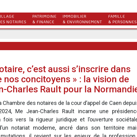
ILLAGE
PATRIMOINE
IMMOBILIER
FAMILLE
ES NOTAIRES
& FINANCE
& ENVIRONNEMENT
& PERSONNES
otaire, c’est aussi s’inscrire dans
e nos concitoyens » : la vision de
-Charles Rault pour la Normandi
 la Chambre des notaires de la cour d’appel de Caen depu
2024, Me Jean-Charles Rault incarne une présidenc
 fois vers la rigueur juridique et l’ouverture sociétale
’un notariat moderne, ancré dans son territoire mai
 mutations, il revient sur les enjeux de la profession 