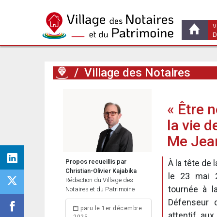
V
D
/
Village des Notaires
« Être n
la vie d
Me Jean
Propos recueillis par
À la tête de
Christian-Olivier Kajabika
le 23 mai 
Rédaction du Village des
tournée à la
Notaires et du Patrimoine
Défenseur d
paru le 1er décembre
attentif aux