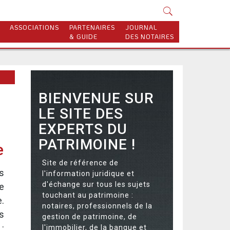
ASSOCIATIONS
PARTENAIRES
JOURNAL
& GUIDE
DES NOTAIRES
BIENVENUE SUR
LE SITE DES
EXPERTS DU
PATRIMOINE !
e
Site de référence de
is
l'information juridique et
d'échange sur tous les sujets
e
touchant au patrimoine :
.
notaires, professionnels de la
s
gestion de patrimoine, de
:
l'immobilier, de la banque et