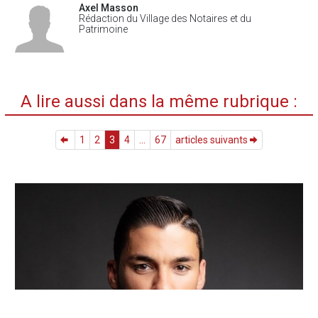
Axel Masson
Rédaction du Village des Notaires et du
Patrimoine
A lire aussi dans la même rubrique :
1
2
3
4
...
67
articles suivants