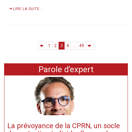
LIRE LA SUITE ...
1
2
3
4
...
49
Parole d'expert
La prévoyance de la CPRN, un socle