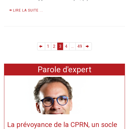
LIRE LA SUITE ...
1
2
3
4
...
49
Parole d'expert
La prévoyance de la CPRN, un socle