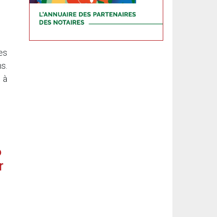
es
s.
 à
6
r