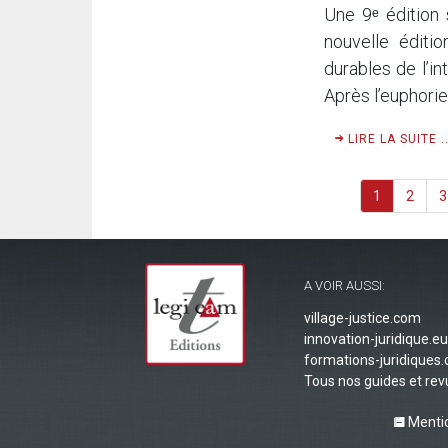
Une 9ᵉ édition 
nouvelle éditi
durables de l’in
Après l’euphorie
LIRE LA SUITE ..
1
2
3
A VOIR AUSSI:
village-justice.com
innovation-juridique.eu
formations-juridiques
Tous nos guides et re
Mentio