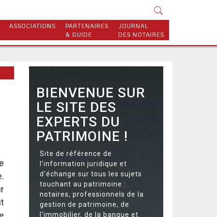
ASSOCIATIONS
PARTENAIRES
JOURNAL
& GUIDE
DES NOTAIRES
BIENVENUE SUR
LE SITE DES
EXPERTS DU
PATRIMOINE !
Site de référence de
e
l'information juridique et
d'échange sur tous les sujets
.
touchant au patrimoine :
r
notaires, professionnels de la
t
gestion de patrimoine, de
e
l'immobilier, de la banque et