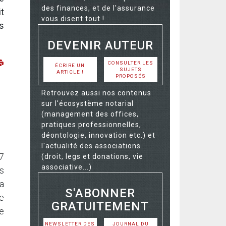
des finances, et de l'assurance
t
vous disent tout !
s
DEVENIR AUTEUR
CONSULTER LES
ÉCRIRE UN
SUJETS
ARTICLE !
PROPOSÉS
Retrouvez aussi nos contenus
sur l'écosystème notarial
(management des offices,
pratiques professionnelles,
déontologie, innovation etc.) et
l'actualité des associations
 7
(droit, legs et donations, vie
associative...)
s
a
S'ABONNER
e
GRATUITEMENT
e
NEWSLETTER DES
JOURNAL DU