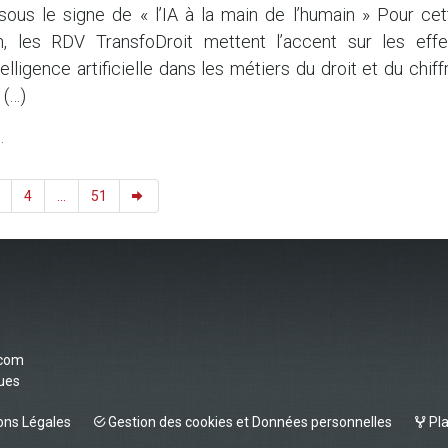
sous le signe de « l’IA à la main de l’humain » Pour cet
on, les RDV TransfoDroit mettent l’accent sur les effe
telligence artificielle dans les métiers du droit et du chiff
 (…)
.
4
...
51
.com
vues
ns Légales
Gestion des cookies et Données personnelles
Pla