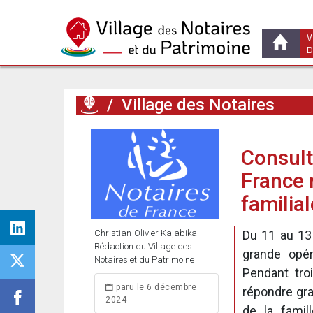
V
D
/
Village des Notaires
Consulta
France 
familia
Christian-Olivier Kajabika
Du 11 au 13
Rédaction du Village des
grande opér
Notaires et du Patrimoine
Pendant tro
paru le 6 décembre
répondre gra
2024
de la famil