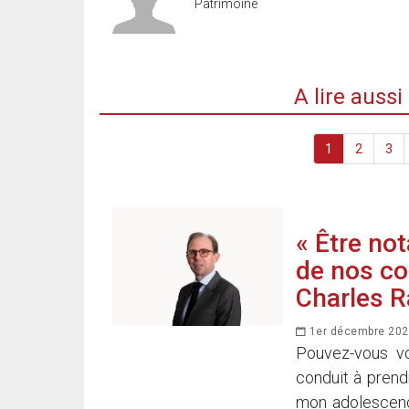
Patrimoine
A lire auss
1
2
3
« Être not
de nos co
Charles R
1er décembre 202
Pouvez-vous v
conduit à prend
mon adolescence