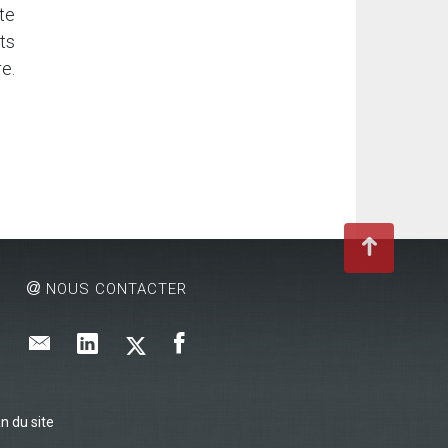
te
ts
re.
NOUS CONTACTER
n du site