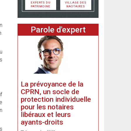
EXPERTS DU
VILLAGE DES
PATRIMOINE
NAOTAIRES
n
Parole d'expert
.
au
s
La prévoyance de la
CPRN, un socle de
if
protection individuelle
e
pour les notaires
n
libéraux et leurs
ayants-droits
s