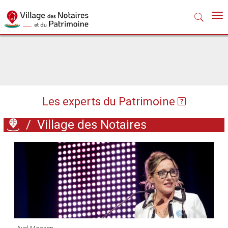
Nav
Les experts du Patrimoine
/
Village des Notaires