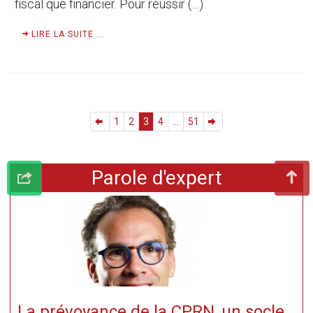
fiscal que financier. Pour réussir (…)
LIRE LA SUITE ...
1
2
3
4
...
51
Parole d'expert
La prévoyance de la CPRN, un socle