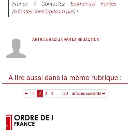
France ? Contactez
Emmanuel Fontes
(
e.fontes
chez
legiteam.pro
) !
ARTICLE RÉDIGÉ PAR LA RÉDACTION
A lire aussi dans la même rubrique :
1
2
3
4
...
20
articles suivants