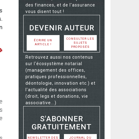
des finances, et de l'assurance
s
vous disent tout !
.
DEVENIR AUTEUR
n
CONSULTER LES
ÉCRIRE UN
SUJETS
ARTICLE !
PROPOSÉS
Retrouvez aussi nos contenus
sur l'écosystème notarial
(management des offices,
pratiques professionnelles,
déontologie, innovation etc.) et
l'actualité des associations
(droit, legs et donations, vie
re
associative...)
s
S'ABONNER
se
GRATUITEMENT
ts
NEWSLETTER DES
JOURNAL DU