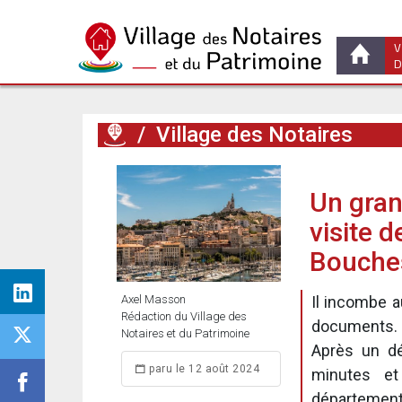
V
D
/
Village des Notaires
Un gran
visite 
Bouche
Axel Masson
Il incombe a
Rédaction du Village des
documents. Po
Notaires et du Patrimoine
Après un dé
paru le 12 août 2024
minutes et
département