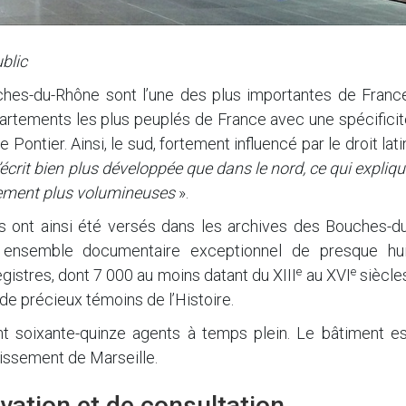
blic
hes-du-Rhône sont l’une des plus importantes de France
rtements les plus peuplés de France avec une spécificit
ontier. Ainsi, le sud, fortement influencé par le droit lati
l’écrit bien plus développée que dans le nord, ce qui expliq
vement plus volumineuses
».
des ont ainsi été versés dans les archives des Bouches-d
 ensemble documentaire exceptionnel de presque hui
e
e
gistres, dont 7 000 au moins datant du XIII
au XVI
siècle
e précieux témoins de l’Histoire.
t soixante-quinze agents à temps plein. Le bâtiment es
issement de Marseille.
vation et de consultation