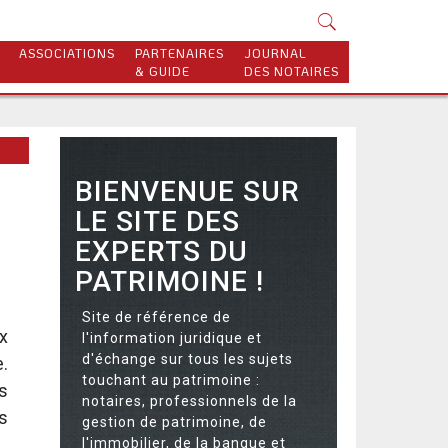
ASSOCIATIONS
PARTENAIRES
JOURNAL
& GUIDE
DES NOTAIRES
BIENVENUE SUR
LE SITE DES
EXPERTS DU
PATRIMOINE !
Site de référence de
ux
l'information juridique et
d'échange sur tous les sujets
e.
touchant au patrimoine :
s
notaires, professionnels de la
s
gestion de patrimoine, de
l'immobilier, de la banque et