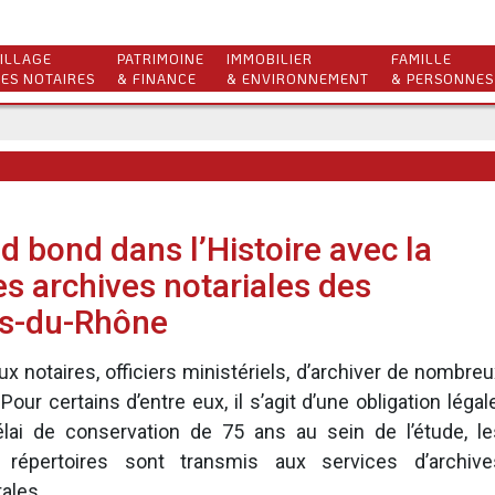
ILLAGE
PATRIMOINE
IMMOBILIER
FAMILLE
ES NOTAIRES
& FINANCE
& ENVIRONNEMENT
& PERSONNES
d bond dans l’Histoire avec la
des archives notariales des
s-du-Rhône
ux notaires, officiers ministériels, d’archiver de nombre
ur certains d’entre eux, il s’agit d’une obligation légal
lai de conservation de 75 ans au sein de l’étude, le
 répertoires sont transmis aux services d’archive
ales.