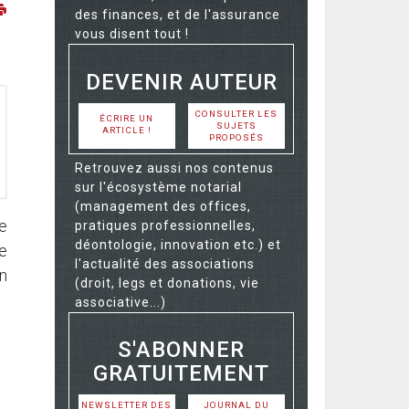
des finances, et de l'assurance
vous disent tout !
DEVENIR AUTEUR
CONSULTER LES
ÉCRIRE UN
SUJETS
ARTICLE !
PROPOSÉS
Retrouvez aussi nos contenus
sur l'écosystème notarial
(management des offices,
ée
pratiques professionnelles,
déontologie, innovation etc.) et
e
l'actualité des associations
on
(droit, legs et donations, vie
associative...)
S'ABONNER
GRATUITEMENT
NEWSLETTER DES
JOURNAL DU