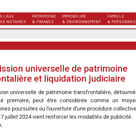
ILLAGE
PATRIMOINE
IMMOBILIER
FAMILLE
ES NOTAIRES
& FINANCE
& ENVIRONNEMENT
& PERSONNES
ssion universelle de patrimoine
ntalière et liquidation judiciaire
ion universelle de patrimoine transfrontalière, détourné
lité première, peut être considérée comme un moye
aines poursuites ou l’ouverture d’une procédure collective
7 juillet 2024 vient renforcer les modalités de publicité.
x.