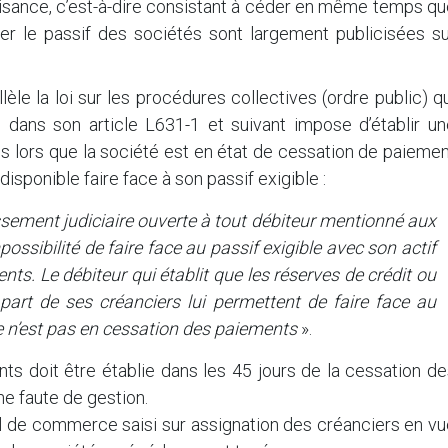
isance, c’est-à-dire consistant à céder en même temps qu
oyer le passif des sociétés sont largement publicisées s
èle la loi sur les procédures collectives (ordre public) q
dans son article L631-1 et suivant impose d’établir un
s lors que la société est en état de cessation de paieme
 disponible faire face à son passif exigible :
essement judiciaire ouverte à tout débiteur mentionné aux
possibilité de faire face au passif exigible avec son actif
nts. Le débiteur qui établit que les réserves de crédit ou
 part de ses créanciers lui permettent de faire face au
le n’est pas en cessation des paiements
».
ts doit être établie dans les 45 jours de la cessation d
ne faute de gestion.
unal de commerce saisi sur assignation des créanciers en v