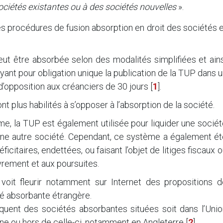
ociétés existantes ou à des sociétés nouvelles
».
 les procédures de fusion absorption en droit des sociétés 
eut être absorbée selon des modalités simplifiées et ain
yant pour obligation unique la publication de la TUP dans 
 d’opposition aux créanciers de 30 jours
[
1
]
.
ont plus habilités à s’opposer à l’absorption de la société.
me, la TUP est également utilisée pour liquider une socié
à une autre société. Cependant, ce système a également é
icitaires, endettées, ou faisant l’objet de litiges fiscaux 
vrement et aux poursuites.
voit fleurir notamment sur Internet des propositions d
été absorbante étrangère.
iquent des sociétés absorbantes situées soit dans l’Unio
e ou hors de celle-ci, notamment en Angleterre
[
2
]
.