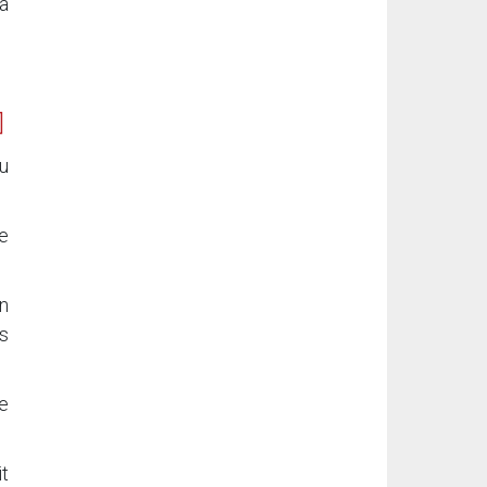
la
du
e
on
es
de
it