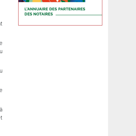
t
de
du
u
de
 à
et