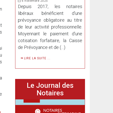
6 novembre 2025
Depuis 2017, les notaires
n
libéraux bénéficient d’une
prévoyance obligatoire au titre
st
de leur activité professionnelle.
s
Moyennant le paiement d’une
cotisation forfaitaire, la Caisse
de Prévoyance et de (…)
ui
du
LIRE LA SUITE ...
s
la
Le Journal des
Notaires
re