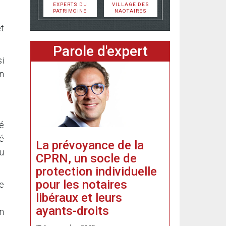
EXPERTS DU
VILLAGE DES
PATRIMOINE
NAOTAIRES
et
Parole d'expert
si
un
té
té
La prévoyance de la
ou
CPRN, un socle de
protection individuelle
pour les notaires
e
libéraux et leurs
ayants-droits
n