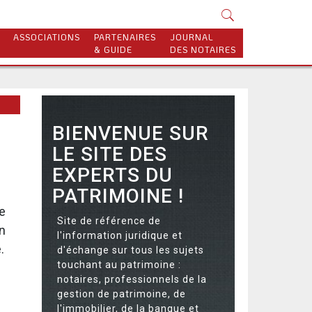
ASSOCIATIONS
PARTENAIRES
JOURNAL
& GUIDE
DES NOTAIRES
BIENVENUE SUR
LE SITE DES
EXPERTS DU
PATRIMOINE !
e
Site de référence de
n
l'information juridique et
.
d'échange sur tous les sujets
touchant au patrimoine :
notaires, professionnels de la
gestion de patrimoine, de
l'immobilier, de la banque et