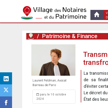
V
D
/
Patrimoine & Finance
Transmi
transfro
La transmiss
de sa fina
Laurent Feldman, Avocat
Barreau de Paris
d’éviter cert
Le décret du 
paru le 10 octobre
État des lieu
2024