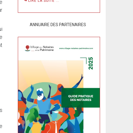
LIRE LA SUITE ...
e
ur
ANNUAIRE DES PARTENAIRES
ui
e
nt
es
ue