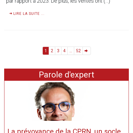
par rapport à 2023. De plus, les ventes ont (…)
LIRE LA SUITE ...
1
2
3
4
...
52
Parole d'expert
La prévoyance de la CPRN, un socle