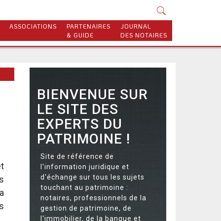
ASSOCIATIONS
PARTENAIRES
JOURNAL
& GUIDE
DES NOTAIRES
BIENVENUE SUR
LE SITE DES
EXPERTS DU
PATRIMOINE !
Site de référence de
t
l'information juridique et
d'échange sur tous les sujets
s
touchant au patrimoine :
a
notaires, professionnels de la
s
gestion de patrimoine, de
l'immobilier, de la banque et