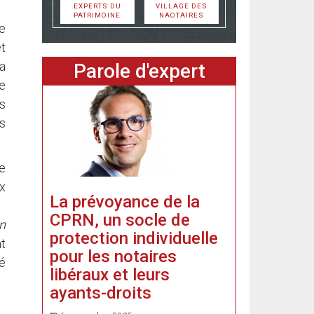
EXPERTS DU
VILLAGE DES
PATRIMOINE
NAOTAIRES
ge
et
la
Parole d'expert
e
ns
es
e
ux
La prévoyance de la
CPRN, un socle de
on
protection individuelle
nt
pour les notaires
té
libéraux et leurs
ayants-droits