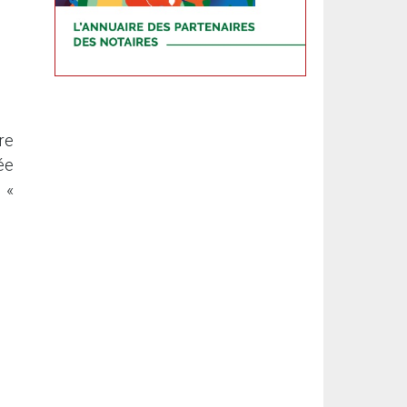
re
ée
 «