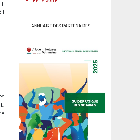
LIRE LA SUITE ...
T,
êt
ANNUAIRE DES PARTENAIRES
es
du
de