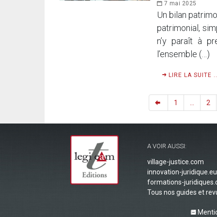
7 mai 2025
Un bilan patrimon
patrimonial, si
n’y paraît à p
l’ensemble (…)
LIRE LA SUITE ..
1
...
2
A VOIR AUSSI:
village-justice.com
innovation-juridique.eu
formations-juridiques
Tous nos guides et re
Mentio