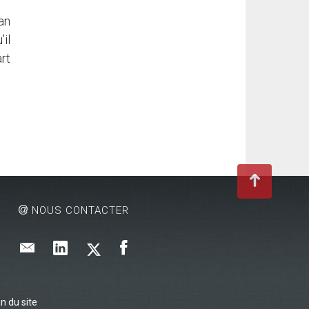
lan
il
rt
NOUS CONTACTER
n du site