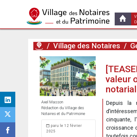
V
D
/
Village des Notaires
/
Ge
[TEASER
valeur 
notaria
Axel Masson
Depuis la 
Rédaction du Village des
d’intéressem
Notaires et du Patrimoine
cinquante, 
paru le 12 février
croissance 
2025
toutefois cou