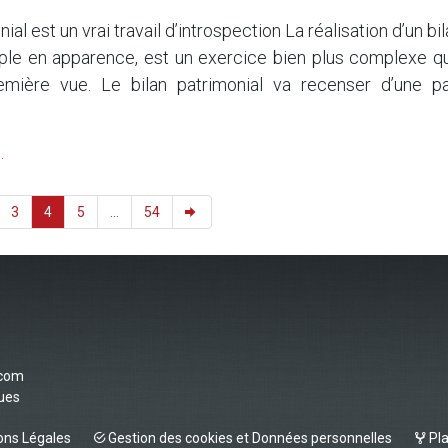
ial est un vrai travail d’introspection La réalisation d’un bi
mple en apparence, est un exercice bien plus complexe qu’
remière vue. Le bilan patrimonial va recenser d’une pa
.
3
4
5
...
54
.com
vues
ns Légales
Gestion des cookies et Données personnelles
Pla