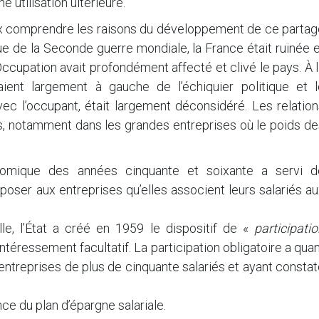
 utilisation ultérieure.
ieux comprendre les raisons du développement de ce parta
issue de la Seconde guerre mondiale, la France était ruinée 
L’Occupation avait profondément affecté et clivé le pays. À 
haient largement à gauche de l’échiquier politique et l
vec l’occupant, était largement déconsidéré. Les relatio
les, notamment dans les grandes entreprises où le poids d
nomique des années cinquante et soixante a servi d
mposer aux entreprises qu’elles associent leurs salariés a
e, l’État a créé en 1959 le dispositif de «
participati
ntéressement facultatif. La participation obligatoire a qua
entreprises de plus de cinquante salariés et ayant consta
ce du plan d’épargne salariale.