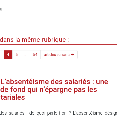
du
i dans la même rubrique :
3
4
5
...
54
articles suivants
L’absentéisme des salariés : une
de fond qui n’épargne pas les
tariales
es salariés : de quoi parle-t-on ? L’absentéisme désig