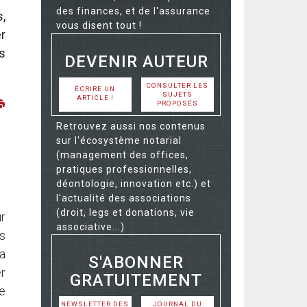
des finances, et de l'assurance
s,
vous disent tout !
er
s
DEVENIR AUTEUR
CONSULTER LES
ÉCRIRE UN
SUJETS
ARTICLE !
PROPOSÉS
Retrouvez aussi nos contenus
sur l'écosystème notarial
(management des offices,
pratiques professionnelles,
déontologie, innovation etc.) et
l'actualité des associations
(droit, legs et donations, vie
ur
associative...)
s
la
S'ABONNER
er
GRATUITEMENT
de
NEWSLETTER DES
JOURNAL DU