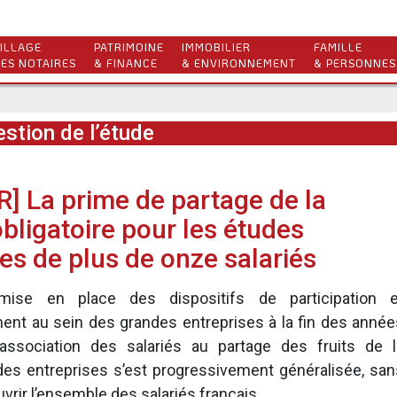
ILLAGE
PATRIMOINE
IMMOBILIER
FAMILLE
ES NOTAIRES
& FINANCE
& ENVIRONNEMENT
& PERSONNES
stion de l’étude
] La prime de partage de la
obligatoire pour les études
les de plus de onze salariés
mise en place des dispositifs de participation e
ent au sein des grandes entreprises à la fin des année
l’association des salariés au partage des fruits de l
des entreprises s’est progressivement généralisée, san
vrir l’ensemble des salariés français.