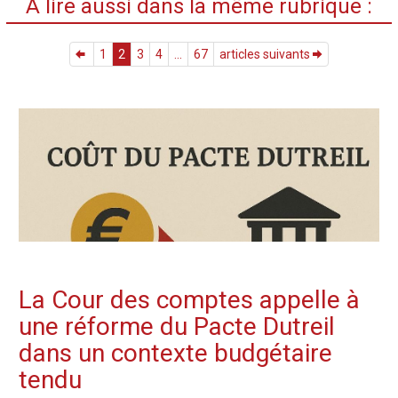
A lire aussi dans la même rubrique :
1
2
3
4
...
67
articles suivants
La Cour des comptes appelle à
une réforme du Pacte Dutreil
dans un contexte budgétaire
tendu