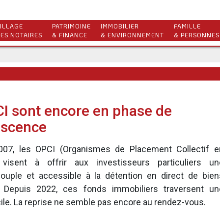
ILLAGE
PATRIMOINE
IMMOBILIER
FAMILLE
ES NOTAIRES
& FINANCE
& ENVIRONNEMENT
& PERSONNES
I sont encore en phase de
escence
07, les OPCI (Organismes de Placement Collectif e
 visent à offrir aux investisseurs particuliers un
 souple et accessible à la détention en direct de bien
. Depuis 2022, ces fonds immobiliers traversent un
icile. La reprise ne semble pas encore au rendez-vous.