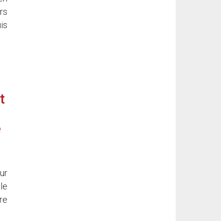
rs
is
t
e
ur
cle
re