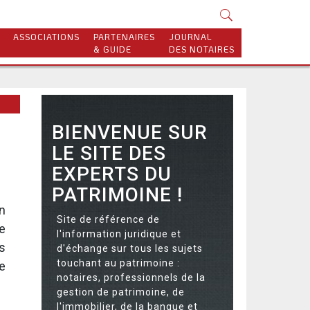
ASSOCIATIONS
PARTENAIRES
JOURNAL
& GUIDE
DES NOTAIRES
BIENVENUE SUR
LE SITE DES
EXPERTS DU
PATRIMOINE !
n
Site de référence de
e
l'information juridique et
s
d'échange sur tous les sujets
touchant au patrimoine :
e
notaires, professionnels de la
gestion de patrimoine, de
l'immobilier, de la banque et