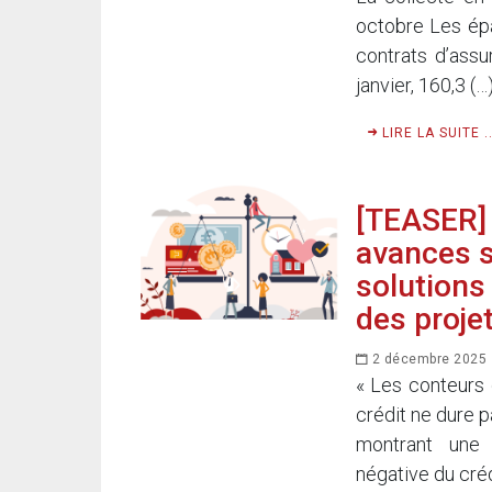
octobre Les épar
contrats d’assu
janvier, 160,3 (…
LIRE LA SUITE ..
[TEASER] 
avances s
solutions
des proje
2 décembre 2025
« Les conteurs 
crédit ne dure p
montrant une v
négative du créd