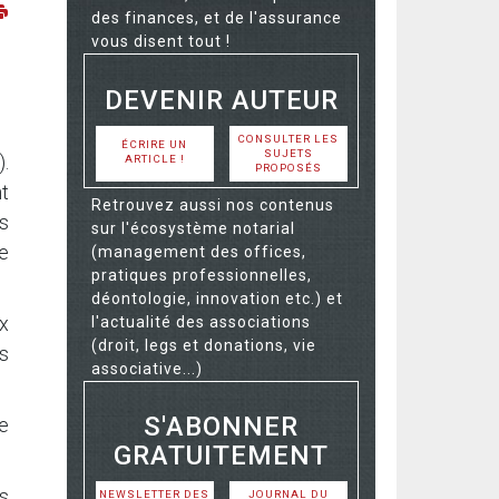
des finances, et de l'assurance
vous disent tout !
DEVENIR AUTEUR
CONSULTER LES
ÉCRIRE UN
SUJETS
.
ARTICLE !
PROPOSÉS
t
Retrouvez aussi nos contenus
fs
sur l'écosystème notarial
te
(management des offices,
pratiques professionnelles,
déontologie, innovation etc.) et
x
l'actualité des associations
(droit, legs et donations, vie
rs
associative...)
S'ABONNER
re
GRATUITEMENT
ls
NEWSLETTER DES
JOURNAL DU