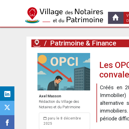
V
D
/
Patrimoine & Finance
Les OPC
conval
Créés en 20
Immobilier)
Axel Masson
Rédaction du Village des
alternative
Notaires et du Patrimoine
immobiliers
période diff
paru le 8 décembre
2025