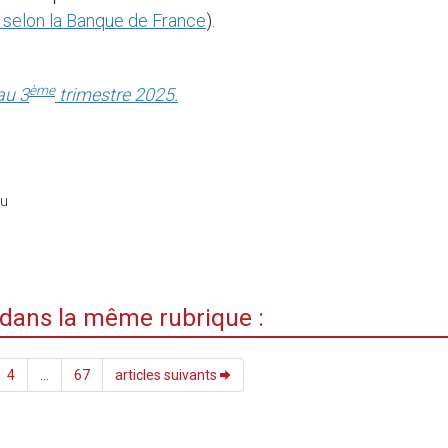
 selon la Banque de France
).
ème
au 3
trimestre 2025.
du
i dans la même rubrique :
4
...
67
articles suivants