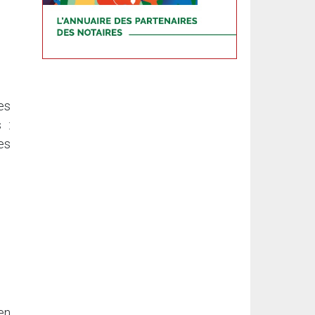
es
 :
es
en