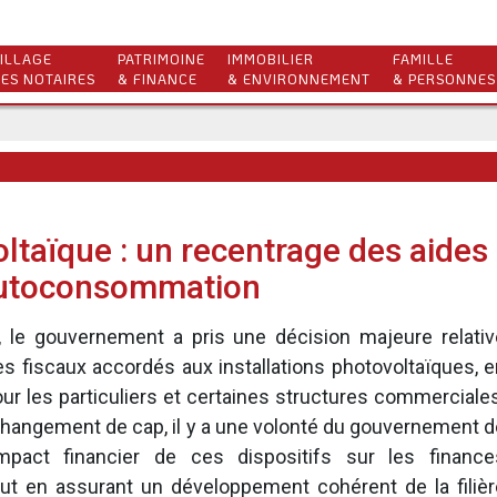
ILLAGE
PATRIMOINE
IMMOBILIER
FAMILLE
ES NOTAIRES
& FINANCE
& ENVIRONNEMENT
& PERSONNES
ltaïque : un recentrage des aides
autoconsommation
le gouvernement a pris une décision majeure relativ
s fiscaux accordés aux installations photovoltaïques, e
pour les particuliers et certaines structures commerciale
changement de cap, il y a une volonté du gouvernement d
’impact financier de ces dispositifs sur les finance
out en assurant un développement cohérent de la filièr