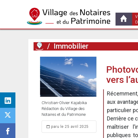
V
D
/
Immobilier
Photovo
vers l’
Récemment, 
aux avantage
Christian-Olivier Kajabika
Rédaction du Village des
particulier 
Notaires et du Patrimoine
Derrière ce 
maîtriser l
paru le 25 avril 2025
publiques t