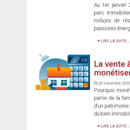
Au 1er janvier
parc immobilie
millions de r
passoires énergé
LIRE LA SUITE ..
La vente 
monétiser
20 novembre 202
Pourquoi monét
partie de la fa
d’un patrimoine
du bien immobili
LIRE LA SUITE ..