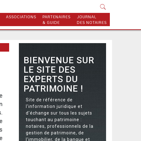
ASSOCIATIONS
PARTENAIRES
JOURNAL
& GUIDE
DES NOTAIRES
BIENVENUE SUR
LE SITE DES
EXPERTS DU
PATRIMOINE !
e
Site de référence de
n
l'information juridique et
s.
d'échange sur tous les sujets
touchant au patrimoine :
e
notaires, professionnels de la
s
gestion de patrimoine, de
e
l'immobilier, de la banque et