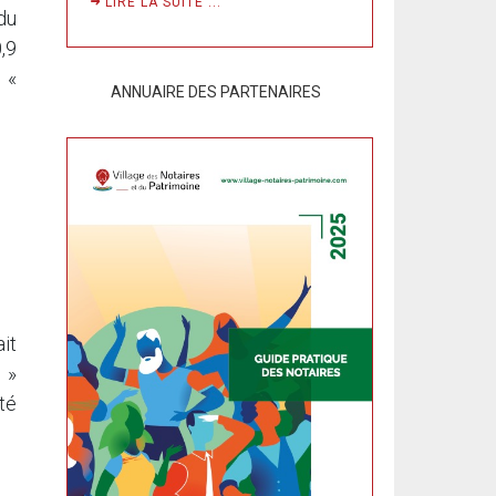
LIRE LA SUITE ...
du
,9
 «
ANNUAIRE DES PARTENAIRES
it
 »
té