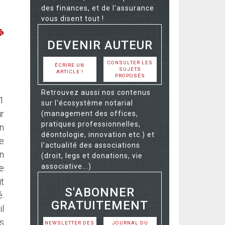
des finances, et de l'assurance
vous disent tout !
DEVENIR AUTEUR
CONSULTER LES
ÉCRIRE UN
SUJETS
ARTICLE !
PROPOSÉS
Retrouvez aussi nos contenus
21
sur l'écosystème notarial
ur
(management des offices,
pratiques professionnelles,
n
déontologie, innovation etc.) et
ne
l'actualité des associations
n
(droit, legs et donations, vie
associative...)
e
it
S'ABONNER
é.
GRATUITEMENT
il
s
NEWSLETTER DES
JOURNAL DU