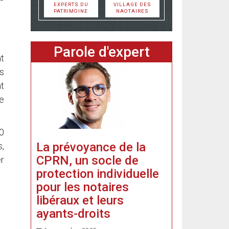
EXPERTS DU
VILLAGE DES
PATRIMOINE
NAOTAIRES
Parole d'expert
t
s
nt
e
00
La prévoyance de la
,
CPRN, un socle de
r
protection individuelle
pour les notaires
libéraux et leurs
ayants-droits