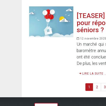
[TEASER] 
pour répo
séniors ?
12 novembre 202
Un marché qui 
baromètre annue
ont été conclue
De plus, les ven
LIRE LA SUITE ..
1
2
3