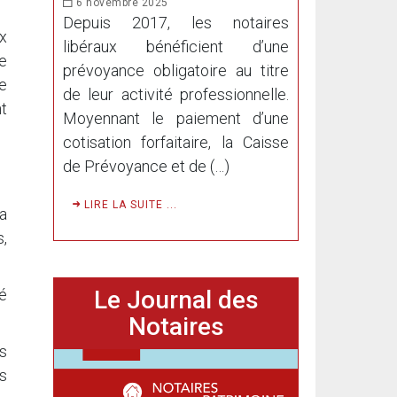
6 novembre 2025
Depuis 2017, les notaires
x
libéraux bénéficient d’une
e
prévoyance obligatoire au titre
e
de leur activité professionnelle.
t
Moyennant le paiement d’une
cotisation forfaitaire, la Caisse
de Prévoyance et de (…)
LIRE LA SUITE ...
la
,
Le Journal des
é
Notaires
s
rs