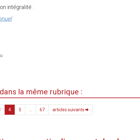
n intégralité :
nnuel
.
du
i dans la même rubrique :
3
4
5
...
67
articles suivants