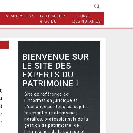
ASSOCIATIONS
PARTENAIRES
JOURNAL
& GUIDE
DES NOTAIRES
BIENVENUE SUR
LE SITE DES
EXPERTS DU
PATRIMOINE !
,
Site de référence de
u
l'information juridique et
t
d'échange sur tous les sujets
touchant au patrimoine :
r
notaires, professionnels de la
er
gestion de patrimoine, de
l'immobilier, de la banque et