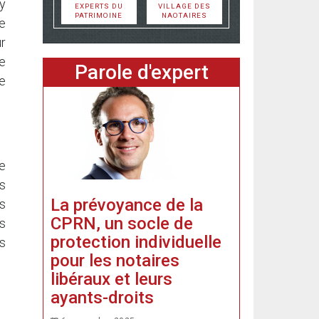
 y
EXPERTS DU
VILLAGE DES
PATRIMOINE
NAOTAIRES
e
r
de
Parole d'expert
e
e
s
La prévoyance de la
s
CPRN, un socle de
s
protection individuelle
s
pour les notaires
libéraux et leurs
ayants-droits