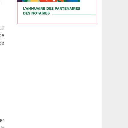
n
La
de
de
er
la