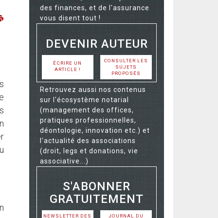
des finances, et de l'assurance
vous disent tout !
DEVENIR AUTEUR
CONSULTER LES
ÉCRIRE UN
SUJETS
ARTICLE !
PROPOSÉS
es
Retrouvez aussi nos contenus
Ce
sur l'écosystème notarial
s
(management des offices,
pratiques professionnelles,
n
déontologie, innovation etc.) et
er
l'actualité des associations
du
(droit, legs et donations, vie
associative...)
S'ABONNER
GRATUITEMENT
en
NEWSLETTER DES
JOURNAL DU