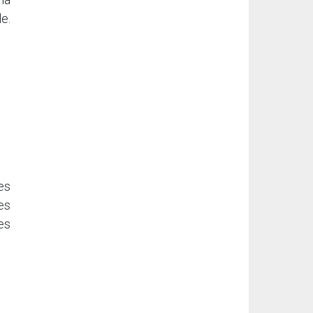
e.
es
es
es