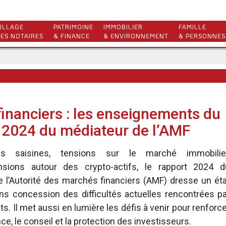
ILLAGE
PATRIMOINE
IMMOBILIER
FAMILLE
ES NOTAIRES
& FINANCE
& ENVIRONNEMENT
& PERSONNES
 financiers : les enseignements du
 2024 du médiateur de l’AMF
s saisines, tensions sur le marché immobilier
sions autour des crypto-actifs, le rapport 2024 d
 l’Autorité des marchés financiers (AMF) dresse un éta
ns concession des difficultés actuelles rencontrées pa
s. Il met aussi en lumière les défis à venir pour renforc
ce, le conseil et la protection des investisseurs.