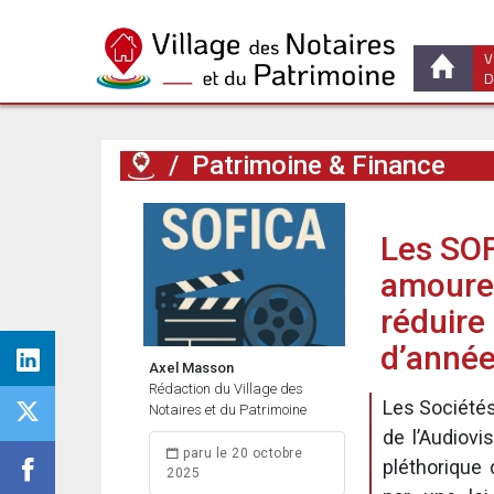
V
D
/
Patrimoine & Finance
Les SOF
amoureu
réduire 
d’anné
Axel Masson
Rédaction du Village des
Les Sociétés
Notaires et du Patrimoine
de l’Audiovi
paru le 20 octobre
pléthorique
2025