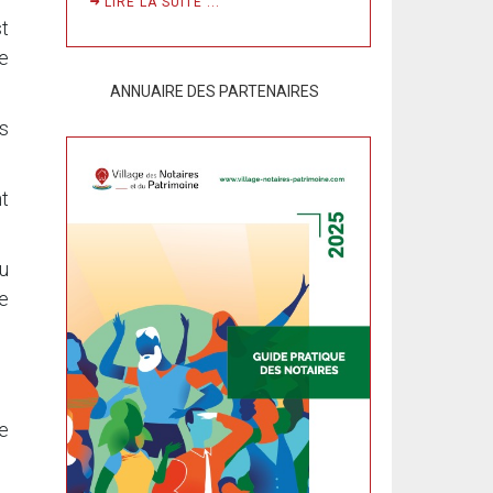
LIRE LA SUITE ...
t
de
ANNUAIRE DES PARTENAIRES
s
nt
u
de
le