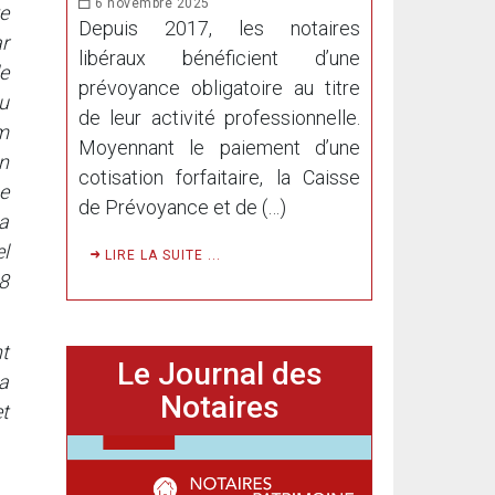
6 novembre 2025
e
Depuis 2017, les notaires
ar
libéraux bénéficient d’une
e
prévoyance obligatoire au titre
du
de leur activité professionnelle.
m
Moyennant le paiement d’une
Un
cotisation forfaitaire, la Caisse
e
de Prévoyance et de (…)
a
l
LIRE LA SUITE ...
8
t
Le Journal des
a
Notaires
t