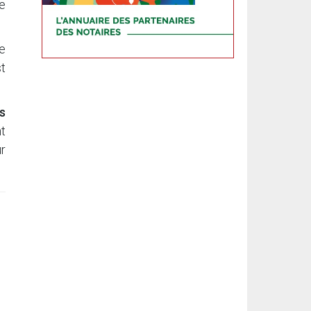
e
ne
st
s
nt
r