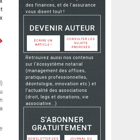
x
des finances, et de l'assurance
t
vous disent tout !
x
DEVENIR AUTEUR
CONSULTER LES
ÉCRIRE UN
SUJETS
ARTICLE !
PROPOSÉS
Retrouvez aussi nos contenus
sur l'écosystème notarial
(management des offices,
pratiques professionnelles,
)
déontologie, innovation etc.) et
l'actualité des associations
du
(droit, legs et donations, vie
un
associative...)
la
S'ABONNER
GRATUITEMENT
e
NEWSLETTER DES
JOURNAL DU