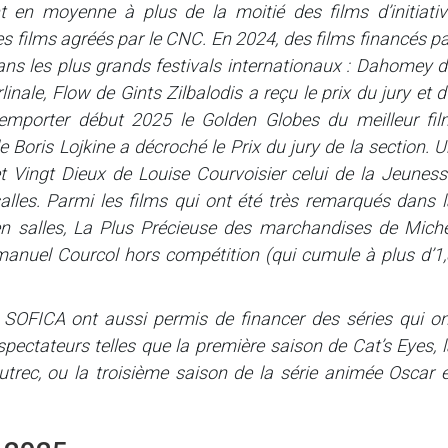
t en moyenne à plus de la moitié des films d’initiativ
les films agréés par le CNC. En 2024, des films financés p
ns les plus grands festivals internationaux : Dahomey d
linale, Flow de Gints Zilbalodis a reçu le prix du jury et 
remporter début 2025 le Golden Globes du meilleur fil
 Boris Lojkine a décroché le Prix du jury de la section. 
t Vingt Dieux de Louise Courvoisier celui de la Jeuness
lles. Parmi les films qui ont été très remarqués dans l
en salles, La Plus Précieuse des marchandises de Miche
manuel Courcol hors compétition (qui cumule à plus d’1,
 SOFICA ont aussi permis de financer des séries qui on
ectateurs telles que la première saison de Cat’s Eyes, l
rec, ou la troisième saison de la série animée Oscar e