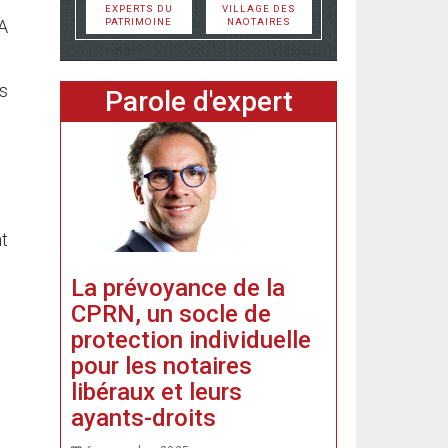
EXPERTS DU
VILLAGE DES
PATRIMOINE
NAOTAIRES
A
rs
Parole d'expert
nt
La prévoyance de la
CPRN, un socle de
protection individuelle
pour les notaires
libéraux et leurs
ayants-droits