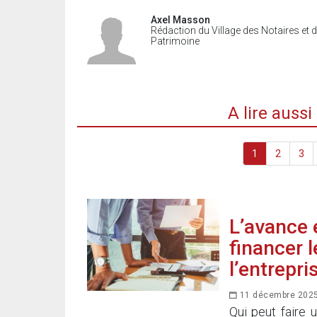
Axel Masson
Rédaction du Village des Notaires et 
Patrimoine
A lire auss
1
2
3
L’avance 
financer 
l’entrepri
11 décembre 202
Qui peut faire