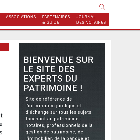
ASSOCIATIONS
PARTENAIRES
JOURNAL
& GUIDE
DES NOTAIRES
BIENVENUE SUR
LE SITE DES
EXPERTS DU
PATRIMOINE !
Site de référence de
l'information juridique et
d'échange sur tous les sujets
t
touchant au patrimoine :
e
notaires, professionnels de la
s
gestion de patrimoine, de
l'immobilier, de la banque et