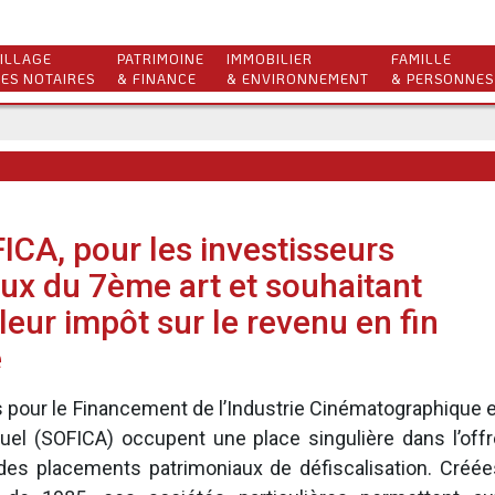
ILLAGE
PATRIMOINE
IMMOBILIER
FAMILLE
ES NOTAIRES
& FINANCE
& ENVIRONNEMENT
& PERSONNES
ICA, pour les investisseurs
x du 7ème art et souhaitant
leur impôt sur le revenu en fin
e
 pour le Financement de l’Industrie Cinématographique e
suel (SOFICA) occupent une place singulière dans l’offr
 des placements patrimoniaux de défiscalisation. Créée