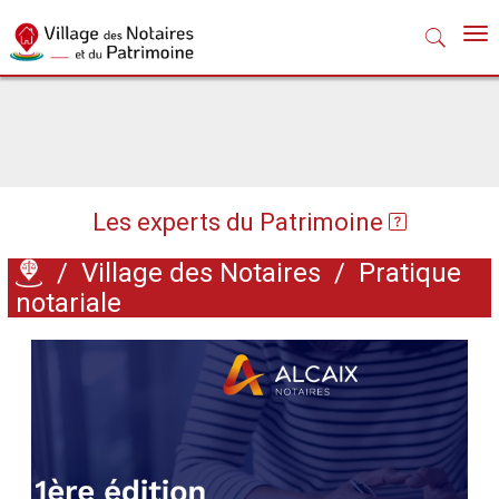
Nav
Les experts du Patrimoine
/
Village des Notaires
/
Pratique
notariale