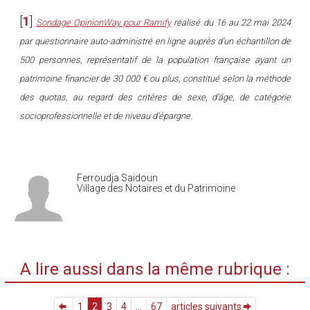
[
1
]
Sondage OpinionWay pour Ramify
réalisé du 16 au 22 mai 2024
par questionnaire auto-administré en ligne auprès d’un échantillon de
500 personnes, représentatif de la population française ayant un
patrimoine financier de 30 000 € ou plus, constitué selon la méthode
des quotas, au regard des critères de sexe, d’âge, de catégorie
socioprofessionnelle et de niveau d’épargne.
Ferroudja Saidoun
Village des Notaires et du Patrimoine
A lire aussi dans la même rubrique :
1
2
3
4
...
67
articles suivants