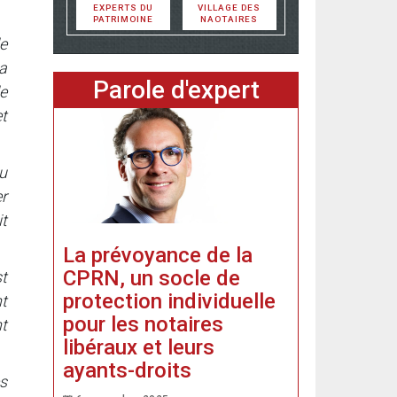
EXPERTS DU
VILLAGE DES
PATRIMOINE
NAOTAIRES
e
la
Parole d'expert
le
t
u
er
it
La prévoyance de la
CPRN, un socle de
st
protection individuelle
nt
pour les notaires
nt
libéraux et leurs
ayants-droits
s