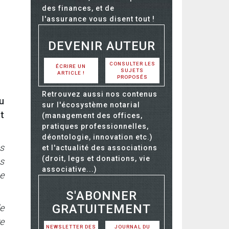
des finances, et de
l'assurance vous disent tout !
DEVENIR AUTEUR
CONSULTER LES
ÉCRIRE UN
SUJETS
ARTICLE !
PROPOSÉS
Retrouvez aussi nos contenus
u
sur l'écosystème notarial
t
(management des offices,
pratiques professionnelles,
déontologie, innovation etc.)
s
et l'actualité des associations
(droit, legs et donations, vie
us
associative...)
e
S'ABONNER
GRATUITEMENT
e
re
NEWSLETTER DES
JOURNAL DU