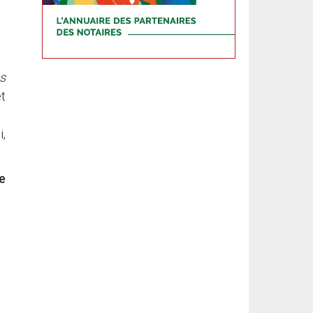
s
t
i,
ge