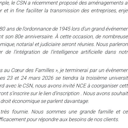
emple, le CSN a récemment proposé des aménagements a
er et in fine faciliter la transmission des entreprises, enj
s 80 ans de l’ordonnance de 1945 lors d’un grand événeme
nt son 80e anniversaire. À cette occasion, de nombreuse
ique, notarial et judiciaire seront réunies. Nous parlero
 de l’intégration de l’intelligence artificielle dans not
es au Cœur des Familles », je terminerai par un évènemen
es 23 et 24 mars 2026 se tiendra la troisième universit
d avec le CSN, nous avons invité NCE à coorganiser cett
nt s’inscrire sur le lien d’inscription . Nous avons souhai
 le droit économique se parlent davantage.
 très fournie. Nous sommes une grande famille et ce
ficacement pour répondre aux besoins de nos clients.