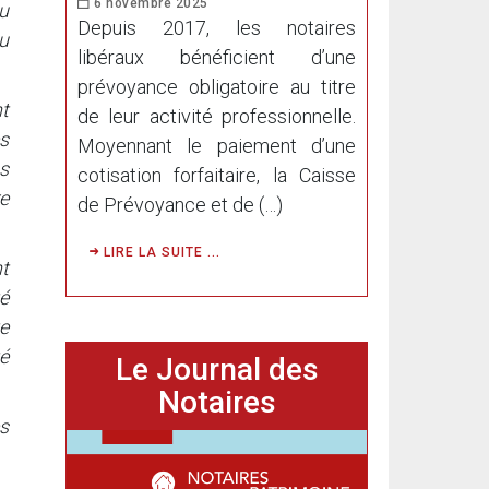
6 novembre 2025
u
Depuis 2017, les notaires
eu
libéraux bénéficient d’une
prévoyance obligatoire au titre
nt
de leur activité professionnelle.
s
Moyennant le paiement d’une
ns
cotisation forfaitaire, la Caisse
re
de Prévoyance et de (…)
LIRE LA SUITE ...
t
é
e
té
Le Journal des
Notaires
s