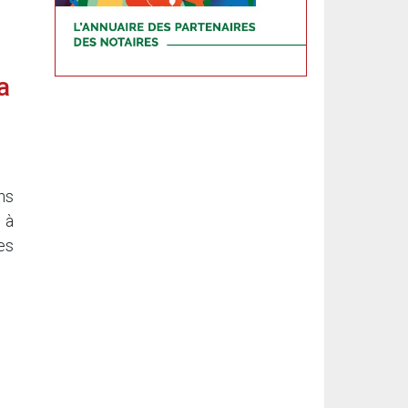
a
ns
 à
es