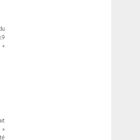
du
,9
 «
it
 »
té