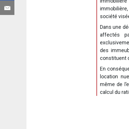
immobilièr
immobilière,
société visé
Dans une déc
affectés pa
exclusivemen
des immeubl
constituent 
En conséquen
location nu
même de l’ex
calcul du ra