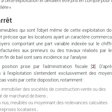
 cette exploitation et devaient être pris en compte pour 
lière
».
rrêt
immeubles qui sont l’objet même de cette exploitation do
rrêt précise que les locations ayant un caractère commerci
oyers comportant une part variable indexée sur le chiffr
efacturées aux preneurs ou des travaux réalisés par le
n fin de bail sont sans incidence sur l’analyse.
 position prise par l’administration fiscale
[
2
]
. D’aprè
és à l’exploitation s’entendent exclusivement des moyen
pas visés par cette disposition, notamment :
k immobilier des sociétés de construction-vente ou des
ité de marchand de biens ;
s nus, meublés ou moyennant des redevances calculées
reprises locataires ;