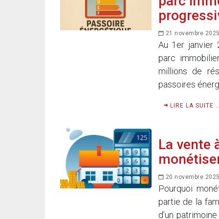
parc immo
progress
21 novembre 202
Au 1er janvier
parc immobilie
millions de r
passoires énergé
LIRE LA SUITE ..
La vente 
monétiser
20 novembre 202
Pourquoi monét
partie de la fa
d’un patrimoine