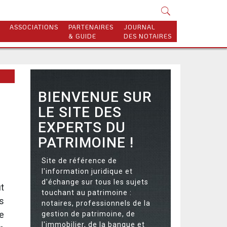
ASSOCIATIONS
PARTENAIRES
JOURNAL
& GUIDE
DES NOTAIRES
BIENVENUE SUR
LE SITE DES
EXPERTS DU
PATRIMOINE !
Site de référence de
l'information juridique et
d'échange sur tous les sujets
ut
touchant au patrimoine :
s
notaires, professionnels de la
e
gestion de patrimoine, de
l'immobilier, de la banque et