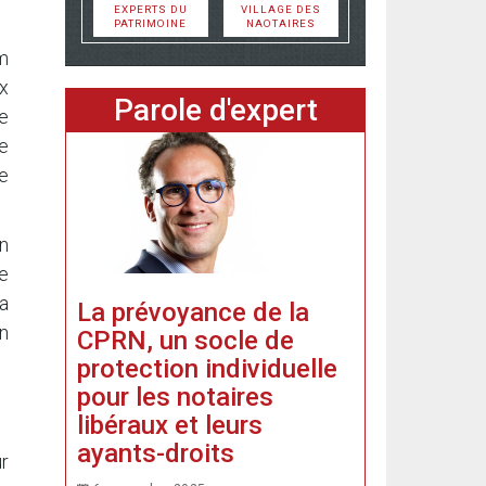
EXPERTS DU
VILLAGE DES
PATRIMOINE
NAOTAIRES
m
x
Parole d'expert
me
e
e
n
de
La
La prévoyance de la
en
CPRN, un socle de
protection individuelle
pour les notaires
libéraux et leurs
ayants-droits
r