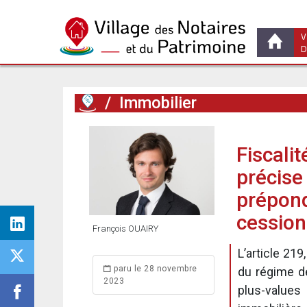
V
D
/
Immobilier
Fiscalit
précise 
prépond
cessions
François OUAIRY
L’article 219
paru le 28 novembre
du régime de
2023
plus-value