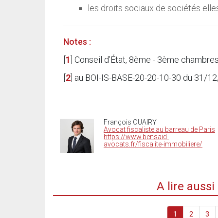
les droits sociaux de sociétés el
Notes :
[
1
]
Conseil d’État, 8ème - 3ème chambre
[
2
]
au BOI-IS-BASE-20-20-10-30 du 31/1
François OUAIRY
Avocat fiscaliste au barreau de Paris
https://www.bensaid-
avocats.fr/fiscalite-immobiliere/
A lire auss
1
2
3