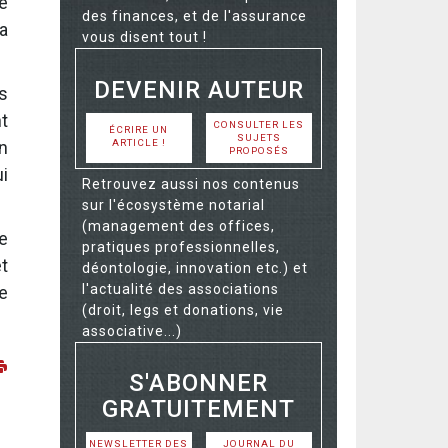
e
des finances, et de l'assurance
a
vous disent tout !
DEVENIR AUTEUR
s
t
CONSULTER LES
ÉCRIRE UN
SUJETS
ARTICLE !
n
PROPOSÉS
i
Retrouvez aussi nos contenus
sur l'écosystème notarial
(management des offices,
e
pratiques professionnelles,
t
déontologie, innovation etc.) et
l'actualité des associations
e
(droit, legs et donations, vie
associative...)
S'ABONNER
GRATUITEMENT
NEWSLETTER DES
JOURNAL DU