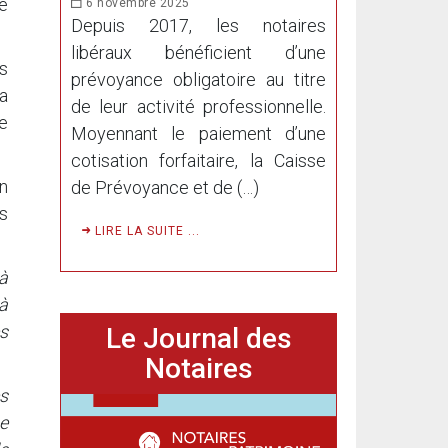
e
6 novembre 2025
Depuis 2017, les notaires
libéraux bénéficient d’une
s
prévoyance obligatoire au titre
sa
de leur activité professionnelle.
de
Moyennant le paiement d’une
cotisation forfaitaire, la Caisse
on
de Prévoyance et de (…)
as
LIRE LA SUITE ...
 à
à
s
Le Journal des
Notaires
s
e