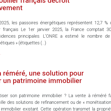
bilier français décroit
ivement
5
 2025, les passoires énergétiques représentent 12,7 % 
r français Le 1er janvier 2025, la France comptait 30
ésidences principales. L’ONRE a estimé le nombre de
tiques » (étiquettes (…)
.
à réméré, une solution pour
 un patrimoine immobilier
5
iser son patrimoine immobilier ? La vente à réméré fa
mille des solutions de refinancement ou de « monétisation
 immobilier existant. Cette opération transmet la proprié