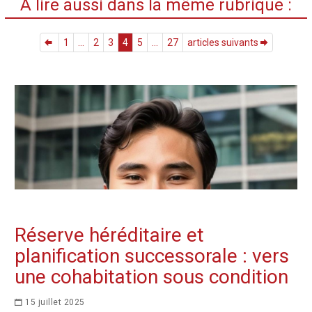
A lire aussi dans la même rubrique :
1
...
2
3
4
5
...
27
articles suivants
Réserve héréditaire et
planification successorale : vers
une cohabitation sous condition
15 juillet 2025