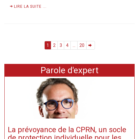
LIRE LA SUITE ...
1
2
3
4
...
20
Parole d'expert
La prévoyance de la CPRN, un socle
de protection individuelle pour les