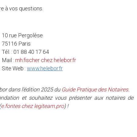
re à vos questions.
10 rue Pergolèse
75116 Paris
Tél. : 01 88 40 17 64
Mail :
mh.fischer
chez
helebor.fr
Site Web :
www.helebor.fr
or dans l’édition 2025 du
Guide Pratique des Notaires
.
ndation et souhaitez vous présenter aux notaires de
(
e.fontes
chez
legiteam.pro
) !