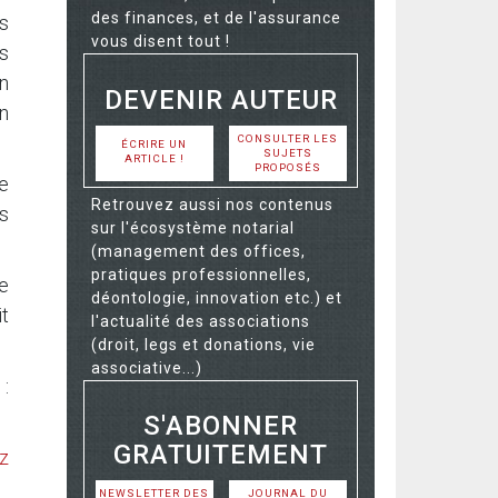
des finances, et de l'assurance
es
vous disent tout !
s
on
DEVENIR AUTEUR
en
CONSULTER LES
ÉCRIRE UN
SUJETS
ARTICLE !
PROPOSÉS
le
Retrouvez aussi nos contenus
s
sur l'écosystème notarial
(management des offices,
pratiques professionnelles,
re
déontologie, innovation etc.) et
t
l'actualité des associations
(droit, legs et donations, vie
associative...)
:
S'ABONNER
GRATUITEMENT
z
NEWSLETTER DES
JOURNAL DU