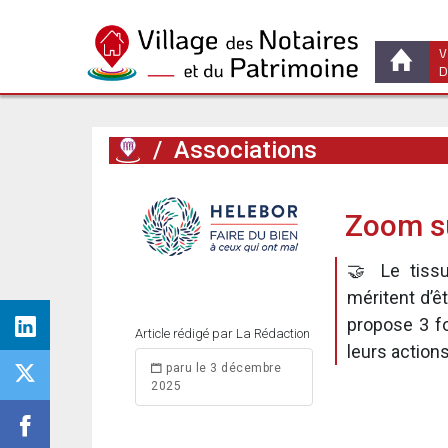
V
D
/
Associations
Zoom su
🤝 Le tissu
méritent d’ê
propose 3 fo
Article rédigé par La Rédaction
leurs actions
paru le 3 décembre
2025