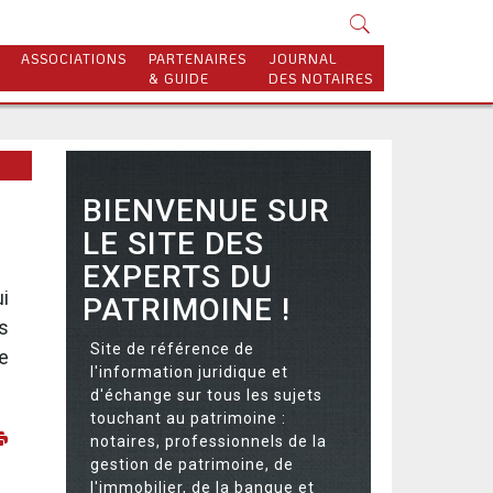
ASSOCIATIONS
PARTENAIRES
JOURNAL
& GUIDE
DES NOTAIRES
BIENVENUE SUR
LE SITE DES
EXPERTS DU
i
PATRIMOINE !
s
Site de référence de
e
l'information juridique et
d'échange sur tous les sujets
touchant au patrimoine :
notaires, professionnels de la
gestion de patrimoine, de
l'immobilier, de la banque et