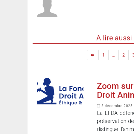
A lire auss
1
...
2
Zoom sur 
Droit Ani
8 décembre 2025
La LFDA défend,
préservation de
distingue l’ani