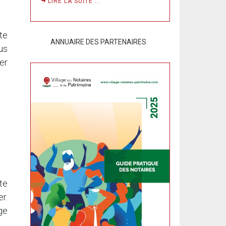
LIRE LA SUITE ...
te
ANNUAIRE DES PARTENAIRES
us
er
te
r.
ge