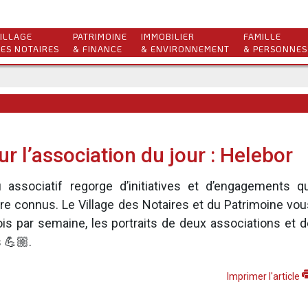
ILLAGE
PATRIMOINE
IMMOBILIER
FAMILLE
ES NOTAIRES
& FINANCE
& ENVIRONNEMENT
& PERSONNES
r l’association du jour : Helebor
 associatif regorge d’initiatives et d’engagements qu
tre connus. Le Village des Notaires et du Patrimoine vou
is par semaine, les portraits de deux associations et d
 💪🏼.
Imprimer l'article