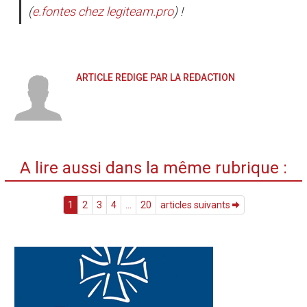
(
e.fontes
chez
legiteam.pro
) !
ARTICLE RÉDIGÉ PAR LA RÉDACTION
A lire aussi dans la même rubrique :
1
2
3
4
...
20
articles suivants