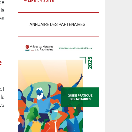
LIRE LA SUITE ...
de
la
es
ANNUAIRE DES PARTENAIRES
e
et
la
es