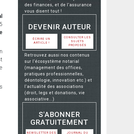
des finances, et de l'assurance
vous disent tout !
l
5
DEVENIR AUTEUR
e
CONSULTER LES
ÉCRIRE UN
SUJETS
ARTICLE !
PROPOSÉS
in
Retrouvez aussi nos contenus
st
sur l'écosystème notarial
e
(management des offices,
pratiques professionnelles,
déontologie, innovation etc.) et
s
l'actualité des associations
(droit, legs et donations, vie
associative...)
S'ABONNER
GRATUITEMENT
NEWSLETTER DES
JOURNAL DU