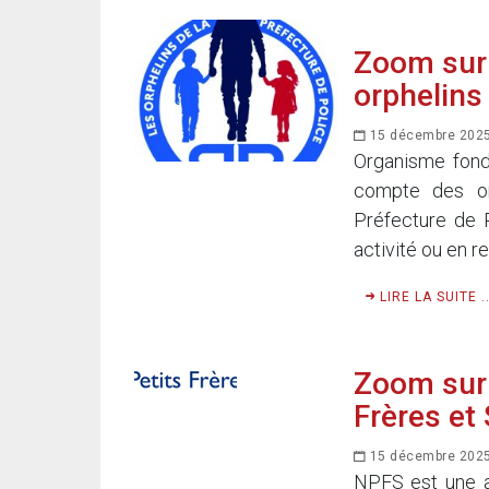
Zoom sur 
orphelins 
15 décembre 202
Organisme fond
compte des or
Préfecture de 
activité ou en re
LIRE LA SUITE ..
Zoom sur 
Frères et
15 décembre 202
NPFS est une as