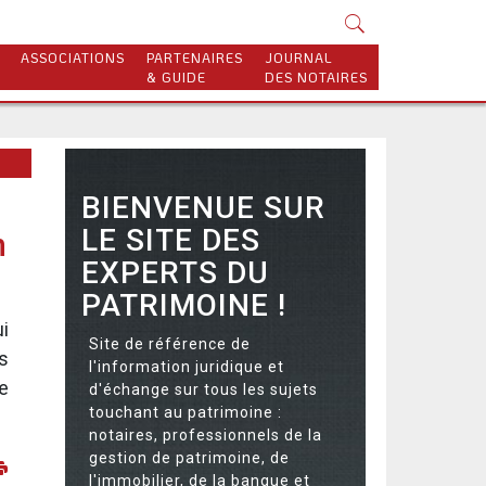
ASSOCIATIONS
PARTENAIRES
JOURNAL
& GUIDE
DES NOTAIRES
BIENVENUE SUR
LE SITE DES
n
EXPERTS DU
PATRIMOINE !
i
Site de référence de
s
l'information juridique et
e
d'échange sur tous les sujets
touchant au patrimoine :
notaires, professionnels de la
gestion de patrimoine, de
l'immobilier, de la banque et