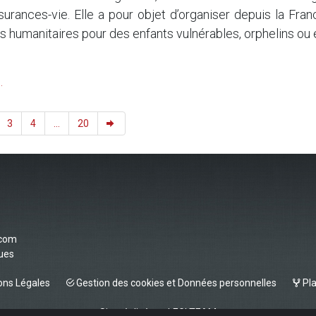
surances-vie. Elle a pour objet d’organiser depuis la Fran
humanitaires pour des enfants vulnérables, orphelins ou 
.
3
4
...
20
.com
vues
ns Légales
Gestion des cookies et Données personnelles
Pla
Site réalisé par
LEGI TEAM