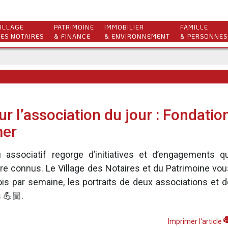
ILLAGE
PATRIMOINE
IMMOBILIER
FAMILLE
ES NOTAIRES
& FINANCE
& ENVIRONNEMENT
& PERSONNES
r l’association du jour : Fondatio
mer
 associatif regorge d’initiatives et d’engagements qu
tre connus. Le Village des Notaires et du Patrimoine vou
is par semaine, les portraits de deux associations et d
 💪🏼.
Imprimer l'article