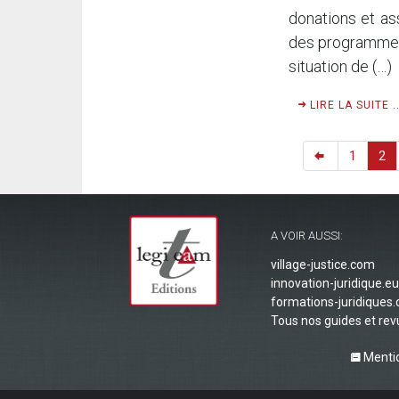
donations et as
des programmes 
situation de (…)
LIRE LA SUITE ..
1
2
A VOIR AUSSI:
village-justice.com
innovation-juridique.eu
formations-juridiques
Tous nos guides et re
Mentio