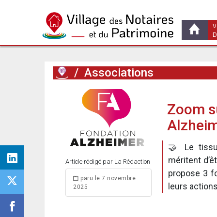
V
D
/
Associations
Zoom su
Alzhei
🤝 Le tissu
méritent d’ê
Article rédigé par La Rédaction
propose 3 fo
paru le 7 novembre
leurs actions
2025