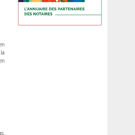
en
la
en
s,