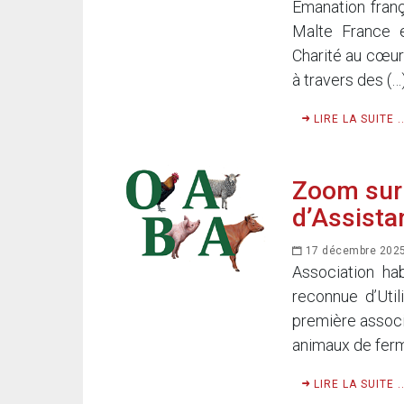
Emanation frança
Malte France e
Charité au cœur
à travers des (…
LIRE LA SUITE ..
Zoom sur 
d’Assista
17 décembre 202
Association ha
reconnue d’Uti
première associ
animaux de ferme
LIRE LA SUITE ..