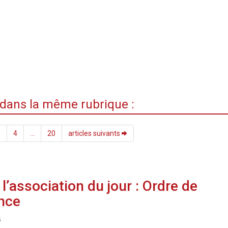
i dans la même rubrique :
3
4
...
20
articles suivants
l’association du jour : Ordre de
nce
5