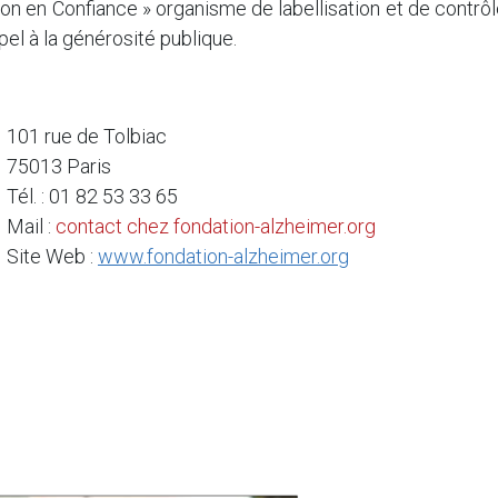
on en Confiance » organisme de labellisation et de contrô
pel à la générosité publique.
101 rue de Tolbiac
75013 Paris
Tél. : 01 82 53 33 65
Mail :
contact
chez
fondation-alzheimer.org
Site Web :
www.fondation-alzheimer.org