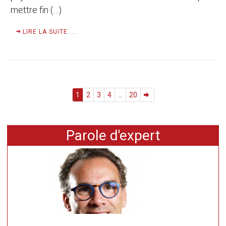
mettre fin (…)
LIRE LA SUITE ...
1
2
3
4
...
20
Parole d'expert