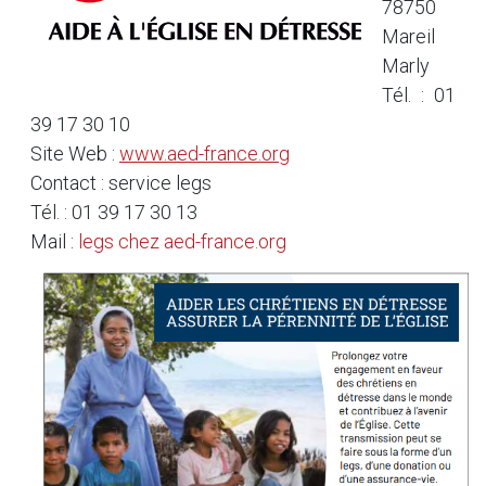
78750
Mareil
Marly
Tél. : 01
39 17 30 10
Site Web :
www.aed-france.org
Contact : service legs
Tél. : 01 39 17 30 13
Mail :
legs
chez
aed-france.org